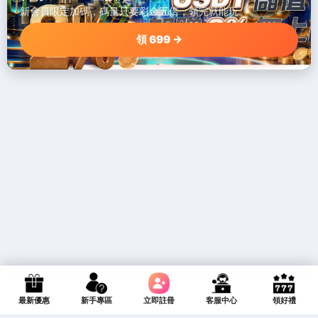
新會員限定加碼，碼量只要彩金五倍，領完就能玩。
領 699 →
報
帖
算
欄
人
最新優惠
新手專區
立即註冊
客服中心
領好禮
首頁
探索
工具
專欄
人物