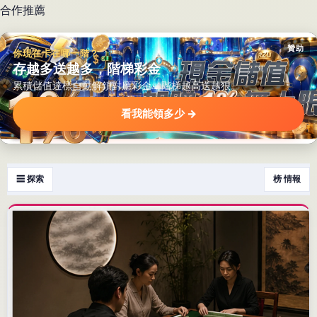
合作推薦
贊助
你現在卡在哪一階？
存越多送越多，階梯彩金
累積儲值達標自動解鎖對應彩金，階梯越高送越狠。
看我能領多少 →
☰ 探索
榜 情報