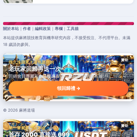
關於本站
｜
作者
｜
編輯政策
｜
專欄
｜
工具牆
本站提供麻將競技教育與機率研究內容，不接受投注、不代理平台。未滿
18 歲請勿參與。
贊助
很久沒回來？這包是你的
老玩家回歸再送一次
回鍋會員專屬彩金，優惠頁面一鍵領取不用問客服。
領回歸禮 →
© 2026 麻將道場
贊助
第一筆就多三成本金
首存 2000 直接送 699