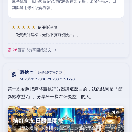
麻將競技｜風險與資金管理結果落在第 9 層，請保存輸入、日
期與適用條件後再判讀。
★★★★★
使用後評價
免費做到這樣，先記下賽前慢慢用。
讚 26
留言 3
分享
開啟貼文 →
蘇搶七
麻將競技評分器
蘇
2026/7/12 · S36-20260712-1796
第一次看到把麻將競技評分器講這麼白的，我的結果是「節
奏觀察型2」。分享給一樣在研究盤口的人。
贊助
手慢的人只能看別人領
搶紅包每日限量開放
當日存款達標即可到首頁搶紅包，手速決定金額。