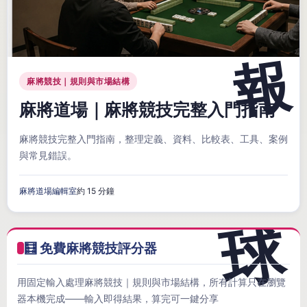
麻將競技｜規則與市場結構
麻將道場｜麻將競技完整入門指南
麻將競技完整入門指南，整理定義、資料、比較表、工具、案例
與常見錯誤。
麻將道場編輯室
約 15 分鐘
🧮 免費麻將競技評分器
用固定輸入處理麻將競技｜規則與市場結構，所有計算只在瀏覽
器本機完成——輸入即得結果，算完可一鍵分享