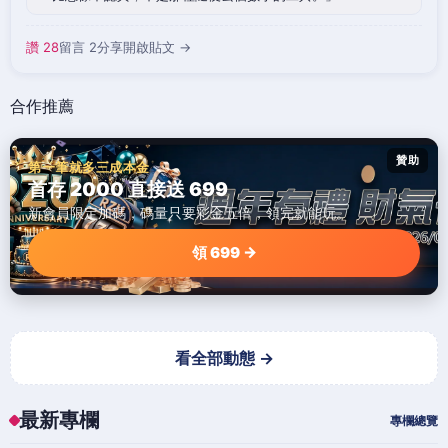
讚 28
留言 2
分享
開啟貼文 →
合作推薦
贊助
第一筆就多三成本金
首存 2000 直接送 699
新會員限定加碼，碼量只要彩金五倍，領完就能玩。
領 699 →
看全部動態 →
最新專欄
專欄總覽