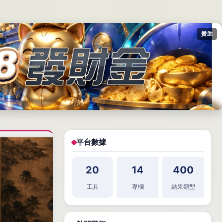
贊助
平台數據
20
14
400
工具
專欄
結果類型