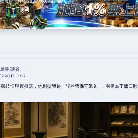
轉盤機會，最高 2888 每天都能中。
技情境模擬器
20260717-3322
將競技情境模擬器，他別型我是「誤差帶保守派9」，兩個為了盤口吵
。