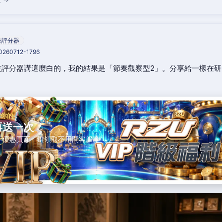
技評分器
20260712-1796
技評分器講這麼白的，我的結果是「節奏觀察型2」。分享給一樣在研
是你的
再送一次
，優惠頁面一鍵領取不用問客服。