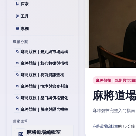
探索
帖
工具
算
專欄
欄
戰報分類
麻將競技｜規則與市場結構
📁
麻將競技｜核心數據與指標
📁
麻將競技｜賽前資訊查核
📁
麻將競技｜規則與市場
麻將競技｜情境與節奏判讀
📁
麻將道
麻將競技｜盤口與價格變化
📁
麻將競技｜勝率與隱含機率
📁
麻將競技完整入門指南
當家主筆
麻將道場編輯室
約 15 分鐘
麻將道場編輯室
麻