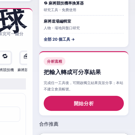
🔁 麻將競技機率換算器
研究工具・免費使用
麻將道場編輯室
人物・場地與盤口研究
算完可一鍵分
全部 20 個工具 →
🔁
🧰
🧮
🧰
🎲
🔁

分析流程
將競技機
麻將競技檢
麻將競技
麻將競技比
麻將競技情
麻將競技機
麻將
把輸入轉成可分享結果
完成任一工具後，可開啟獨立結果頁並分享；本站
不建立會員帳號。
開始分析
合作推薦