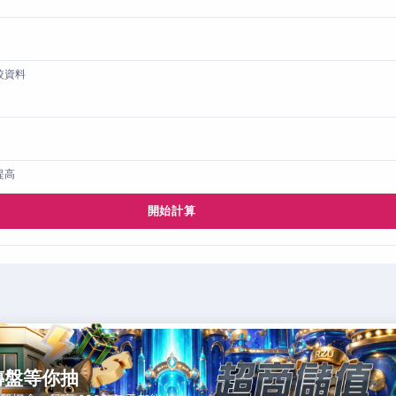
較資料
提高
開始計算
轉盤等你抽