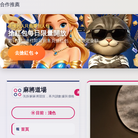
合作推薦
手慢的人只能看別人領
搶紅包每日限量開放
當日存款達標即可到首頁搶紅包，手速決定金額。
去搶紅包 →
麻將道場
基線
先拆解麻將競技，再判讀數據與價格
☀
目前：淺色
首頁
報