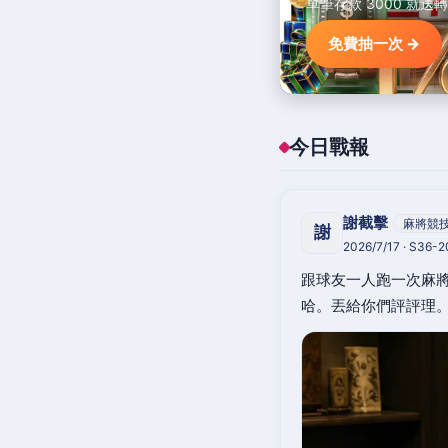
單筆存款 3000 就送
免費抽一次 →
今日戰報
謝截擊
麻將競
謝
2026/7/17 · S36-
跟球友一人跑一次麻
哈。丟給你們評評理