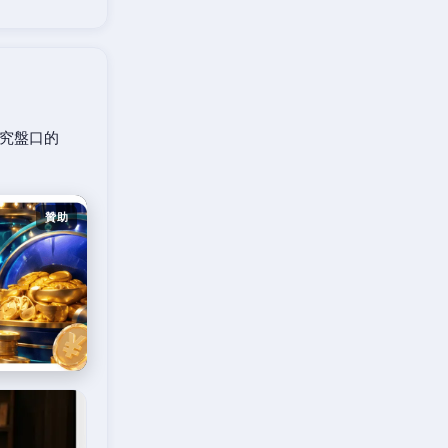
究盤口的
贊助