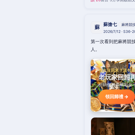
蘇搶七
麻將競
蘇
2026/7/12 · S36-
第一次看到把麻將競
人。
很久沒回來？這包
老玩家回歸
回鍋會員專屬彩金
領回歸禮 →