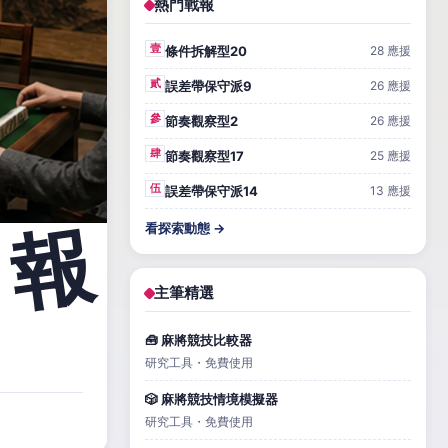
熱門戰報
壹
條件拆解型20
28 應援
貳
誤差帶保守派9
26 應援
參
節奏觀察型2
26 應援
肆
節奏觀察型17
25 應援
伍
誤差帶保守派14
13 應援
看探索動態 →
主筆精選
🧰 麻將競技比較器
研究工具・免費使用
🎲 麻將競技情境模擬器
研究工具・免費使用