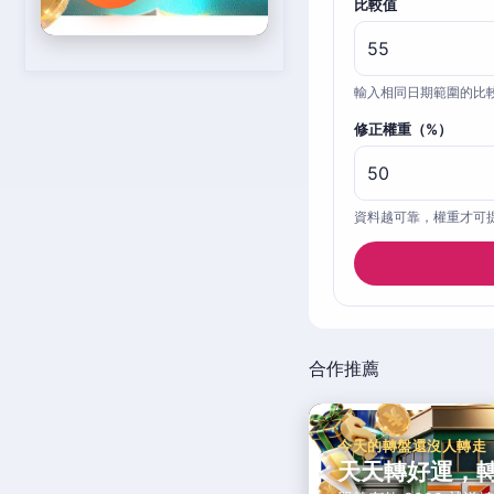
比較值
輸入相同日期範圍的比
修正權重（%）
資料越可靠，權重才可
合作推薦
今天的轉盤還沒人轉走
天天轉好運，