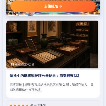
去搶紅包 →
🧮 麻將競技評分器
蘇搶七的麻將競技評分器結果：節奏觀察型2
麻將競技｜規則與市場結構結果落在第 2 層，請保存輸入、日
期與適用條件後再判讀。
★★★★☆
使用後評價