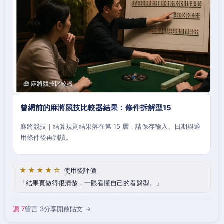
🧰 麻將競技比較器
曾網前的麻將競技比較器結果：條件拆解型15
麻將競技｜結算規則結果落在第 15 層，請保存輸入、日期與適
用條件後再判讀。
★★★★☆
使用後評價
結果頁做得很清楚，一眼看懂自己的看盤型。
讚 7
留言 3
分享
開啟貼文 →