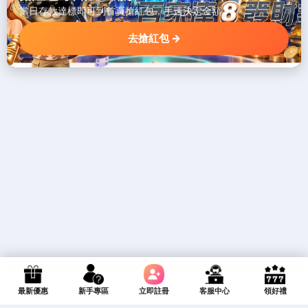
當日存款達標即可到首頁搶紅包，手速決定金額。
去搶紅包 →
報
帖
算
欄
人
最新優惠
新手專區
立即註冊
客服中心
領好禮
首頁
探索
工具
專欄
人物