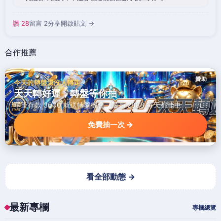
讚 28
留言 2
分享
開啟貼文 →
合作推薦
贊助
今天的轉盤還沒人轉走
天天轉好運，轉盤等你抽
單筆存款 3000 就送轉盤機會，最高 2888 每天都能中。
免費抽一次 →
看全部動態 →
最新專欄
專欄總覽