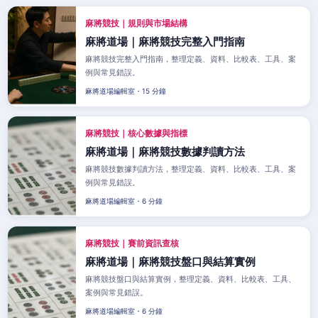
麻將競技｜規則與市場結構
麻將道場｜麻將競技完整入門指南
麻將競技完整入門指南，整理定義、資料、比較表、工具、案
例與常見錯誤。
麻將道場編輯室・15 分鐘
麻將競技｜核心數據與指標
麻將道場｜麻將競技數據判讀方法
麻將競技數據判讀方法，整理定義、資料、比較表、工具、案
例與常見錯誤。
麻將道場編輯室・6 分鐘
麻將競技｜賽前資訊查核
麻將道場｜麻將競技盤口與結算實例
麻將競技盤口與結算實例，整理定義、資料、比較表、工具、
案例與常見錯誤。
麻將道場編輯室・6 分鐘