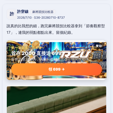
許穿線
麻將競技比較器
許
2026/7/10 · S36-20260710-8737
說真的比我想的細，跑完麻將競技比較器拿到「節奏觀察型
17」，連我的弱點都點出來。留個紀錄。
贊助
第一筆就多三成本金
首存 2000 直接送 699
新會員限定加碼，碼量只要彩金五倍，領完就能玩。
領 699 →