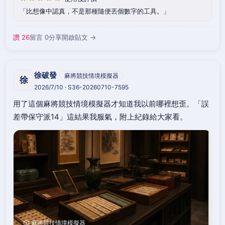
比想像中認真，不是那種隨便丟個數字的工具。
讚 26
留言 0
分享
開啟貼文 →
徐破發
麻將競技情境模擬器
徐
2026/7/10 · S36-20260710-7595
用了這個麻將競技情境模擬器才知道我以前哪裡想歪。「誤
差帶保守派14」這結果我服氣，附上紀錄給大家看。
🎲 麻將競技情境模擬器