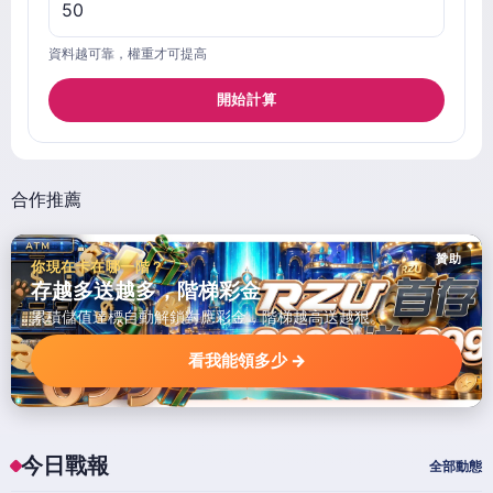
資料越可靠，權重才可提高
開始計算
合作推薦
贊助
你現在卡在哪一階？
存越多送越多，階梯彩金
累積儲值達標自動解鎖對應彩金，階梯越高送越狠。
看我能領多少 →
今日戰報
全部動態