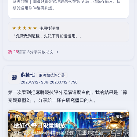
麻將競技｜風險與資金管理結果落在第 9 層，請保存輸入、日
期與適用條件後再判讀。
★★★★★
使用後評價
免費做到這樣，先記下賽前慢慢用。
讚 26
留言 3
分享
開啟貼文 →
蘇搶七
麻將競技評分器
蘇
2026/7/12 · S36-20260712-1796
第一次看到把麻將競技評分器講這麼白的，我的結果是「節
奏觀察型2」。分享給一樣在研究盤口的人。
贊助
手慢的人只能看別人領
搶紅包每日限量開放
當日存款達標即可到首頁搶紅包，手速決定金額。