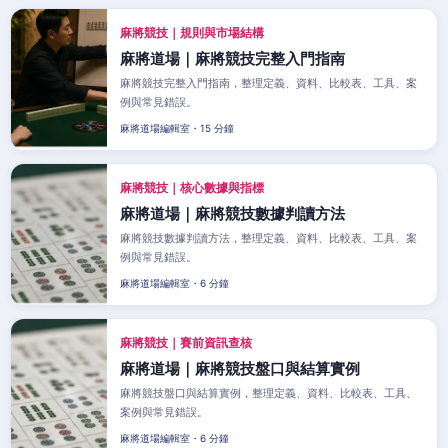
麻將競技｜規則與市場結構
麻將道場｜麻將競技完整入門指南
麻將競技完整入門指南，整理定義、資料、比較表、工具、案
例與常見錯誤。
麻將道場編輯室・15 分鐘
麻將競技｜核心數據與指標
麻將道場｜麻將競技數據判讀方法
麻將競技數據判讀方法，整理定義、資料、比較表、工具、案
例與常見錯誤。
麻將道場編輯室・6 分鐘
麻將競技｜賽前資訊查核
麻將道場｜麻將競技盤口與結算實例
麻將競技盤口與結算實例，整理定義、資料、比較表、工具、
案例與常見錯誤。
麻將道場編輯室・6 分鐘