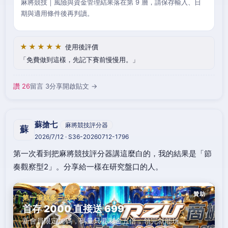
麻將競技｜風險與資金管理結果落在第 9 層，請保存輸入、日
期與適用條件後再判讀。
★★★★★
使用後評價
免費做到這樣，先記下賽前慢慢用。
讚 26
留言 3
分享
開啟貼文 →
蘇搶七
麻將競技評分器
蘇
2026/7/12 · S36-20260712-1796
第一次看到把麻將競技評分器講這麼白的，我的結果是「節
奏觀察型2」。分享給一樣在研究盤口的人。
贊助
第一筆就多三成本金
首存 2000 直接送 699
新會員限定加碼，碼量只要彩金五倍，領完就能玩。