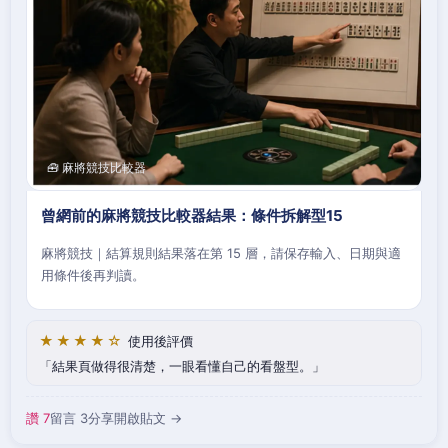
🧰 麻將競技比較器
曾網前的麻將競技比較器結果：條件拆解型15
麻將競技｜結算規則結果落在第 15 層，請保存輸入、日期與適
用條件後再判讀。
★★★★☆
使用後評價
結果頁做得很清楚，一眼看懂自己的看盤型。
讚 7
留言 3
分享
開啟貼文 →