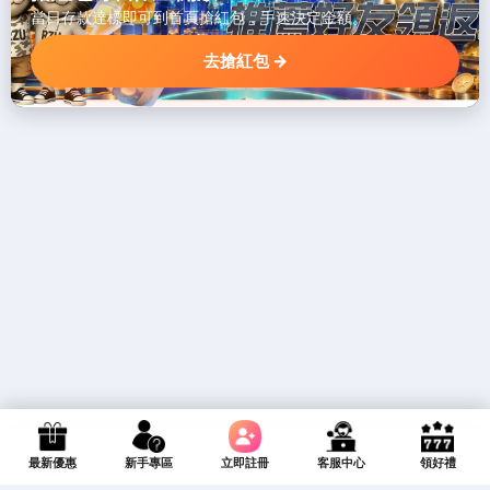
當日存款達標即可到首頁搶紅包，手速決定金額。
去搶紅包 →
報
帖
算
欄
人
最新優惠
新手專區
立即註冊
客服中心
領好禮
首頁
探索
工具
專欄
人物