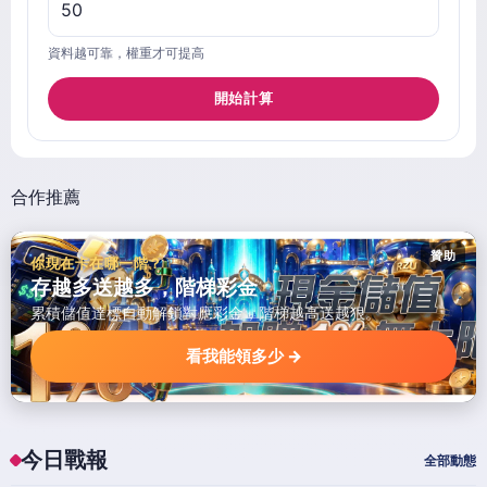
資料越可靠，權重才可提高
開始計算
合作推薦
贊助
你現在卡在哪一階？
存越多送越多，階梯彩金
累積儲值達標自動解鎖對應彩金，階梯越高送越狠。
看我能領多少 →
今日戰報
全部動態