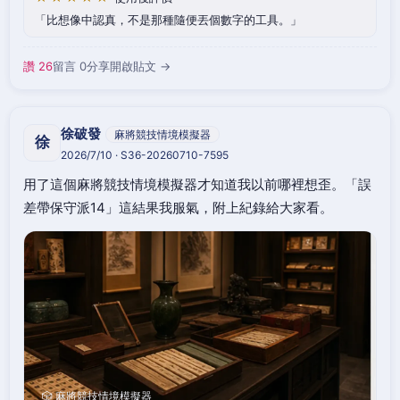
比想像中認真，不是那種隨便丟個數字的工具。
讚 26
留言 0
分享
開啟貼文 →
徐破發
麻將競技情境模擬器
徐
2026/7/10 · S36-20260710-7595
用了這個麻將競技情境模擬器才知道我以前哪裡想歪。「誤
差帶保守派14」這結果我服氣，附上紀錄給大家看。
🎲 麻將競技情境模擬器