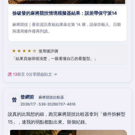
徐破發的麻將競技情境模擬器結果：誤差帶保守派14
麻將競技｜賽前資訊查核結果落在第 14 層，請保存輸入、日期
與適用條件後再判讀。
★★★★☆
使用後評價
結果頁做得很清楚，一眼看懂自己的看盤型。
讚 13
留言 0
分享
開啟貼文 →
曾網前
麻將競技比較器
曾
2026/7/7 · S36-20260707-4616
說真的比我想的細，跑完麻將競技比較器拿到「條件拆解型
15」，連我的弱點都點出來。留個紀錄。