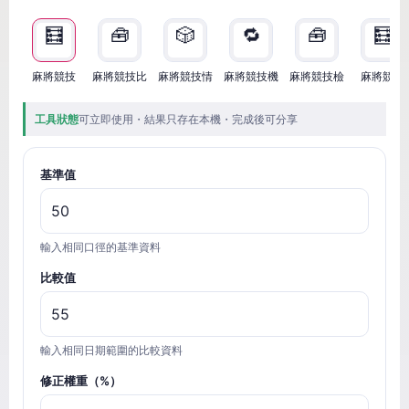
🧮
🧰
🎲
🔁
🧰
🧮
麻將競技
麻將競技比
麻將競技情
麻將競技機
麻將競技檢
麻將競技
工具狀態
可立即使用・結果只存在本機・完成後可分享
基準值
輸入相同口徑的基準資料
比較值
輸入相同日期範圍的比較資料
修正權重（%）