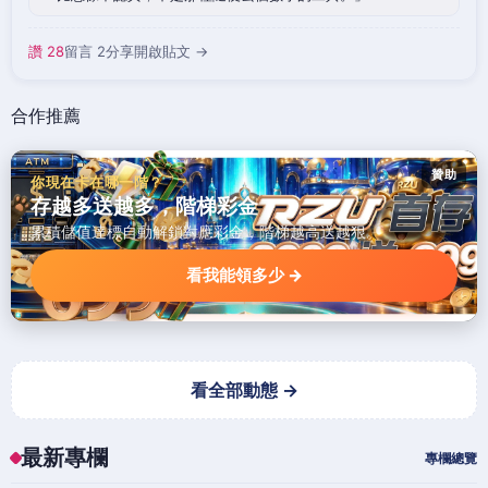
讚 28
留言 2
分享
開啟貼文 →
合作推薦
贊助
你現在卡在哪一階？
存越多送越多，階梯彩金
累積儲值達標自動解鎖對應彩金，階梯越高送越狠。
看我能領多少 →
看全部動態 →
最新專欄
專欄總覽