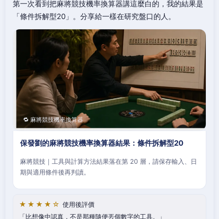
第一次看到把麻將競技機率換算器講這麼白的，我的結果是
「條件拆解型20」。分享給一樣在研究盤口的人。
🔁 麻將競技機率換算器
保發劉的麻將競技機率換算器結果：條件拆解型20
麻將競技｜工具與計算方法結果落在第 20 層，請保存輸入、日
期與適用條件後再判讀。
★★★★☆
使用後評價
比想像中認真，不是那種隨便丟個數字的工具。