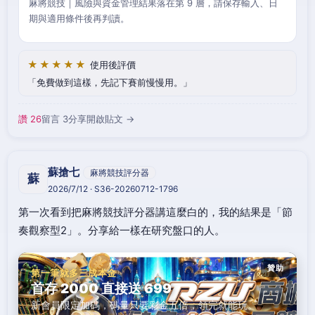
麻將競技｜風險與資金管理結果落在第 9 層，請保存輸入、日
期與適用條件後再判讀。
★★★★★
使用後評價
免費做到這樣，先記下賽前慢慢用。
讚 26
留言 3
分享
開啟貼文 →
蘇搶七
麻將競技評分器
蘇
2026/7/12 · S36-20260712-1796
第一次看到把麻將競技評分器講這麼白的，我的結果是「節
奏觀察型2」。分享給一樣在研究盤口的人。
贊助
第一筆就多三成本金
首存 2000 直接送 699
新會員限定加碼，碼量只要彩金五倍，領完就能玩。