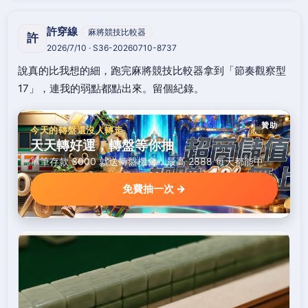
許穿線
麻將競技比較器
許
2026/7/10 · S36-20260710-8737
說真的比我想的細，跑完麻將競技比較器拿到「節奏觀察型
17」，連我的弱點都點出來。留個紀錄。
贊助
今天的轉盤還沒人轉走
天天轉好運，轉盤等你抽
單筆存款 3000 就送轉盤機會，最高 2888 每天都能中。
免費抽一次 →