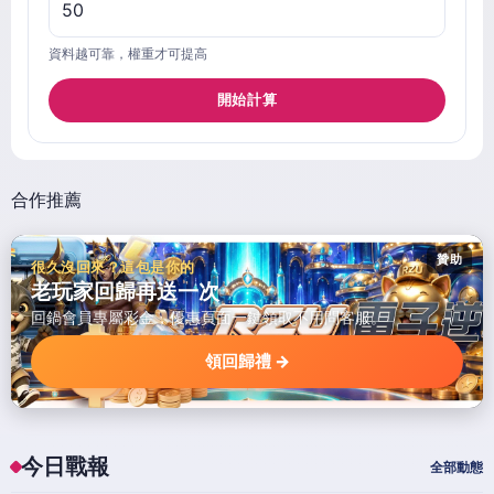
資料越可靠，權重才可提高
開始計算
合作推薦
贊助
很久沒回來？這包是你的
老玩家回歸再送一次
回鍋會員專屬彩金，優惠頁面一鍵領取不用問客服。
領回歸禮 →
今日戰報
全部動態