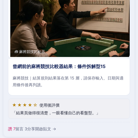
🧰 麻將競技比較器
曾網前的麻將競技比較器結果：條件拆解型15
麻將競技｜結算規則結果落在第 15 層，請保存輸入、日期與適
用條件後再判讀。
★★★★☆
使用後評價
結果頁做得很清楚，一眼看懂自己的看盤型。
讚 7
留言 3
分享
開啟貼文 →