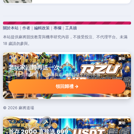
關於本站
｜
作者
｜
編輯政策
｜
專欄
｜
工具牆
本站提供麻將競技教育與機率研究內容，不接受投注、不代理平台。未滿
18 歲請勿參與。
贊助
很久沒回來？這包是你的
老玩家回歸再送一次
回鍋會員專屬彩金，優惠頁面一鍵領取不用問客服。
領回歸禮 →
© 2026 麻將道場
贊助
第一筆就多三成本金
首存 2000 直接送 699