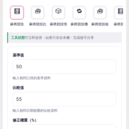
🧮
🧰
🎲
🔁
🧰
🧮
麻將競技
麻將競技比
麻將競技情
麻將競技機
麻將競技檢
麻將競技
工具狀態
可立即使用・結果只存在本機・完成後可分享
基準值
輸入相同口徑的基準資料
比較值
輸入相同日期範圍的比較資料
修正權重（%）