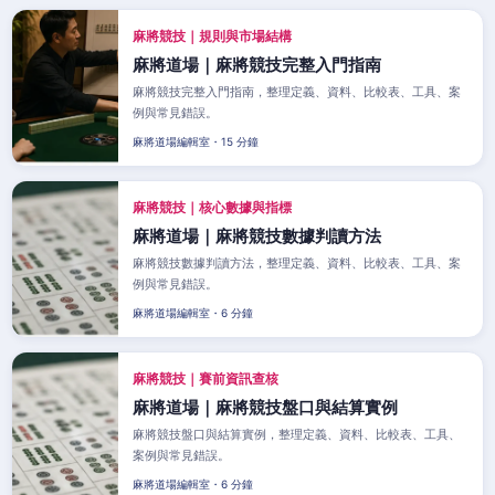
麻將競技｜規則與市場結構
麻將道場｜麻將競技完整入門指南
麻將競技完整入門指南，整理定義、資料、比較表、工具、案
例與常見錯誤。
麻將道場編輯室・15 分鐘
麻將競技｜核心數據與指標
麻將道場｜麻將競技數據判讀方法
麻將競技數據判讀方法，整理定義、資料、比較表、工具、案
例與常見錯誤。
麻將道場編輯室・6 分鐘
麻將競技｜賽前資訊查核
麻將道場｜麻將競技盤口與結算實例
麻將競技盤口與結算實例，整理定義、資料、比較表、工具、
案例與常見錯誤。
麻將道場編輯室・6 分鐘