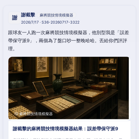
謝截擊
麻將競技情境模擬器
謝
2026/7/17 · S36-20260717-3322
跟球友一人跑一次麻將競技情境模擬器，他別型我是「誤差
帶保守派9」，兩個為了盤口吵一整晚哈哈。丟給你們評評
理。
🎲 麻將競技情境模擬器
謝截擊的麻將競技情境模擬器結果：誤差帶保守派9