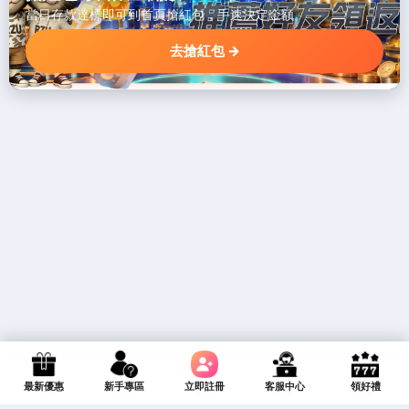
當日存款達標即可到首頁搶紅包，手速決定金額。
去搶紅包 →
報
帖
算
欄
人
最新優惠
新手專區
立即註冊
客服中心
領好禮
首頁
探索
工具
專欄
人物