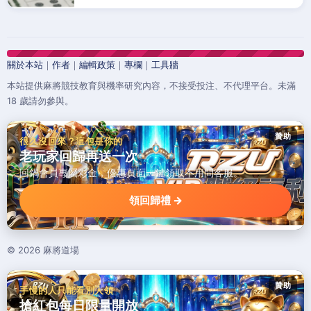
關於本站
｜
作者
｜
編輯政策
｜
專欄
｜
工具牆
本站提供麻將競技教育與機率研究內容，不接受投注、不代理平台。未滿
18 歲請勿參與。
贊助
很久沒回來？這包是你的
老玩家回歸再送一次
回鍋會員專屬彩金，優惠頁面一鍵領取不用問客服。
領回歸禮 →
© 2026 麻將道場
贊助
手慢的人只能看別人領
搶紅包每日限量開放