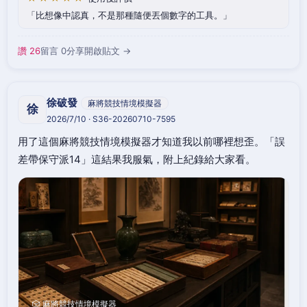
比想像中認真，不是那種隨便丟個數字的工具。
讚 26
留言 0
分享
開啟貼文 →
徐破發
麻將競技情境模擬器
徐
2026/7/10 · S36-20260710-7595
用了這個麻將競技情境模擬器才知道我以前哪裡想歪。「誤
差帶保守派14」這結果我服氣，附上紀錄給大家看。
🎲 麻將競技情境模擬器