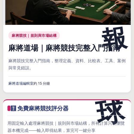
麻將競技｜規則與市場結構
麻將道場｜麻將競技完整入門指南
麻將競技完整入門指南，整理定義、資料、比較表、工具、案例
與常見錯誤。
麻將道場編輯室
約 15 分鐘
🧮 免費麻將競技評分器
用固定輸入處理麻將競技｜規則與市場結構，所有計算只在瀏覽
器本機完成——輸入即得結果，算完可一鍵分享