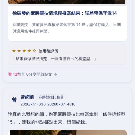
徐破發的麻將競技情境模擬器結果：誤差帶保守派14
麻將競技｜賽前資訊查核結果落在第 14 層，請保存輸入、日期
與適用條件後再判讀。
★★★★☆
使用後評價
結果頁做得很清楚，一眼看懂自己的看盤型。
讚 13
留言 0
分享
開啟貼文 →
曾網前
麻將競技比較器
曾
2026/7/7 · S36-20260707-4616
說真的比我想的細，跑完麻將競技比較器拿到「條件拆解型
15」，連我的弱點都點出來。留個紀錄。