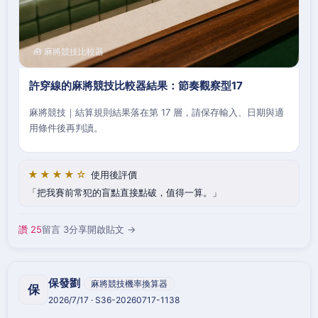
🧰 麻將競技比較器
許穿線的麻將競技比較器結果：節奏觀察型17
麻將競技｜結算規則結果落在第 17 層，請保存輸入、日期與適
用條件後再判讀。
★★★★☆
使用後評價
把我賽前常犯的盲點直接點破，值得一算。
讚 25
留言 3
分享
開啟貼文 →
保發劉
麻將競技機率換算器
保
2026/7/17 · S36-20260717-1138