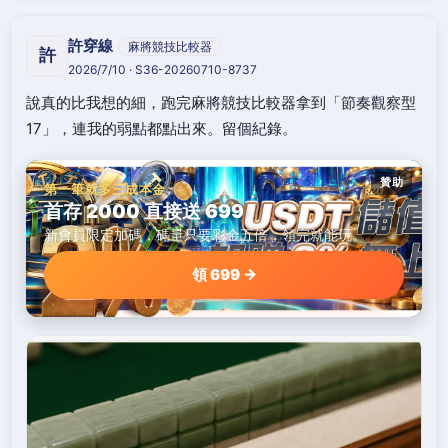
許穿線
麻將競技比較器
許
2026/7/10 · S36-20260710-8737
說真的比我想的細，跑完麻將競技比較器拿到「節奏觀察型
17」，連我的弱點都點出來。留個紀錄。
贊助
第一筆就多三成本金
首存 2000 直接送 699
新會員限定加碼，碼量只要彩金五倍，領完就能玩。
領 699 →