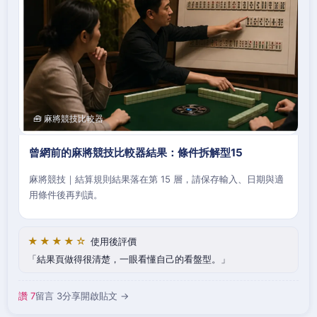
🧰 麻將競技比較器
曾網前的麻將競技比較器結果：條件拆解型15
麻將競技｜結算規則結果落在第 15 層，請保存輸入、日期與適
用條件後再判讀。
★★★★☆
使用後評價
結果頁做得很清楚，一眼看懂自己的看盤型。
讚 7
留言 3
分享
開啟貼文 →