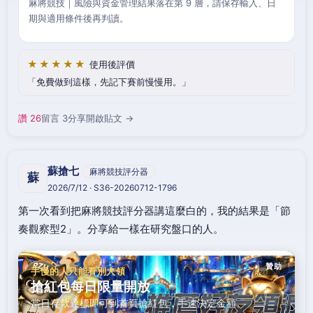
麻將競技｜風險與資金管理結果落在第 9 層，請保存輸入、日
期與適用條件後再判讀。
★★★★★
使用後評價
免費做到這樣，先記下賽前慢慢用。
讚 26
留言 3
分享
開啟貼文 →
蘇搶七
麻將競技評分器
蘇
2026/7/12 · S36-20260712-1796
第一次看到把麻將競技評分器講這麼白的，我的結果是「節
奏觀察型2」。分享給一樣在研究盤口的人。
贊助
手慢的人只能看別人領
搶紅包每日限量開放
當日存款達標即可到首頁搶紅包，手速決定金額。