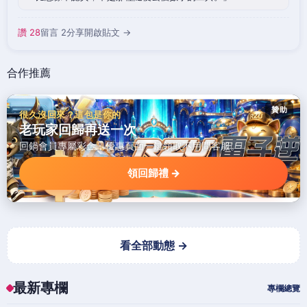
讚 28
留言 2
分享
開啟貼文 →
合作推薦
贊助
很久沒回來？這包是你的
老玩家回歸再送一次
回鍋會員專屬彩金，優惠頁面一鍵領取不用問客服。
領回歸禮 →
看全部動態 →
最新專欄
專欄總覽