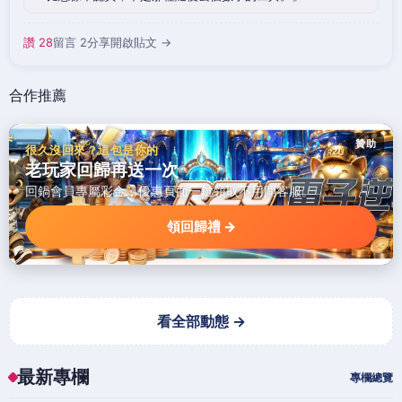
讚 28
留言 2
分享
開啟貼文 →
合作推薦
贊助
很久沒回來？這包是你的
老玩家回歸再送一次
回鍋會員專屬彩金，優惠頁面一鍵領取不用問客服。
領回歸禮 →
看全部動態 →
最新專欄
專欄總覽