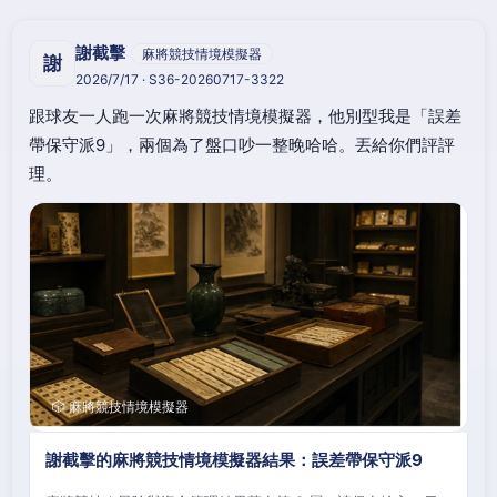
謝截擊
麻將競技情境模擬器
謝
2026/7/17 · S36-20260717-3322
跟球友一人跑一次麻將競技情境模擬器，他別型我是「誤差
帶保守派9」，兩個為了盤口吵一整晚哈哈。丟給你們評評
理。
🎲 麻將競技情境模擬器
謝截擊的麻將競技情境模擬器結果：誤差帶保守派9