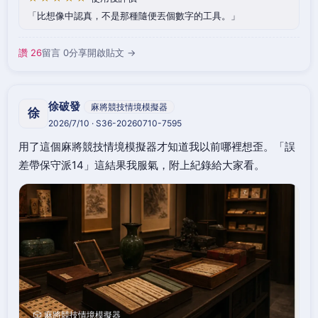
比想像中認真，不是那種隨便丟個數字的工具。
讚 26
留言 0
分享
開啟貼文 →
徐破發
麻將競技情境模擬器
徐
2026/7/10 · S36-20260710-7595
用了這個麻將競技情境模擬器才知道我以前哪裡想歪。「誤
差帶保守派14」這結果我服氣，附上紀錄給大家看。
🎲 麻將競技情境模擬器