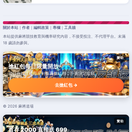
關於本站
｜
作者
｜
編輯政策
｜
專欄
｜
工具牆
本站提供麻將競技教育與機率研究內容，不接受投注、不代理平台。未滿
18 歲請勿參與。
贊助
手慢的人只能看別人領
搶紅包每日限量開放
當日存款達標即可到首頁搶紅包，手速決定金額。
去搶紅包 →
© 2026 麻將道場
贊助
第一筆就多三成本金
首存 2000 直接送 699