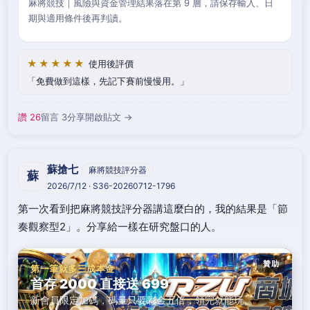
麻將競技｜風險與資金管理結果落在第 9 層，請保存輸入、日
期與適用條件後再判讀。
★★★★★
使用後評價
免費做到這樣，先記下賽前慢慢用。
讚 26
留言 3
分享
開啟貼文 →
蘇搶七
麻將競技評分器
蘇
2026/7/12 · S36-20260712-1796
第一次看到把麻將競技評分器講這麼白的，我的結果是「節
奏觀察型2」。分享給一樣在研究盤口的人。
贊助
第一筆就多三成本金
首存 2000 直接送 699
新會員限定加碼，碼量只要彩金五倍，領完就能玩。