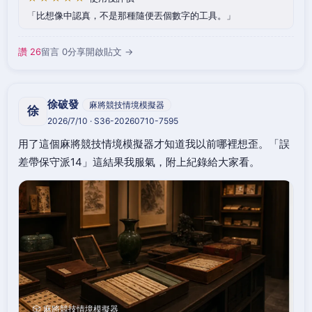
比想像中認真，不是那種隨便丟個數字的工具。
讚 26
留言 0
分享
開啟貼文 →
徐破發
麻將競技情境模擬器
徐
2026/7/10 · S36-20260710-7595
用了這個麻將競技情境模擬器才知道我以前哪裡想歪。「誤
差帶保守派14」這結果我服氣，附上紀錄給大家看。
🎲 麻將競技情境模擬器