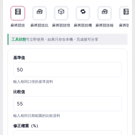
🧮
🧰
🎲
🔁
🧰
🧮
麻將競技
麻將競技比
麻將競技情
麻將競技機
麻將競技檢
麻將競技
工具狀態
可立即使用・結果只存在本機・完成後可分享
基準值
輸入相同口徑的基準資料
比較值
輸入相同日期範圍的比較資料
修正權重（%）