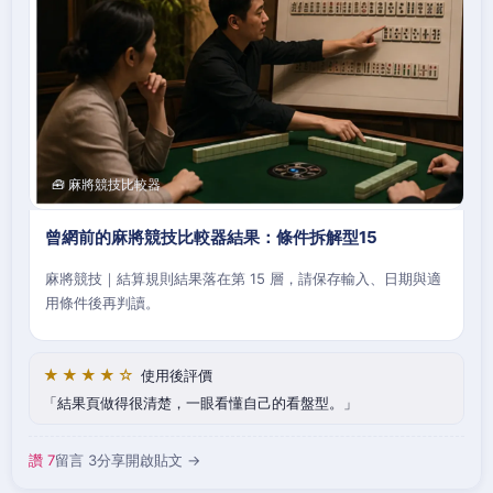
🧰 麻將競技比較器
曾網前的麻將競技比較器結果：條件拆解型15
麻將競技｜結算規則結果落在第 15 層，請保存輸入、日期與適
用條件後再判讀。
★★★★☆
使用後評價
結果頁做得很清楚，一眼看懂自己的看盤型。
讚 7
留言 3
分享
開啟貼文 →