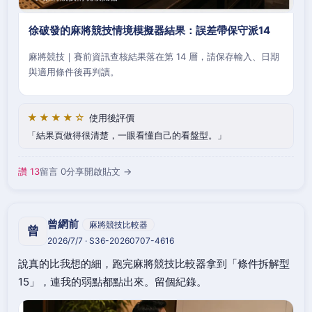
徐破發的麻將競技情境模擬器結果：誤差帶保守派14
麻將競技｜賽前資訊查核結果落在第 14 層，請保存輸入、日期
與適用條件後再判讀。
★★★★☆
使用後評價
結果頁做得很清楚，一眼看懂自己的看盤型。
讚 13
留言 0
分享
開啟貼文 →
曾網前
麻將競技比較器
曾
2026/7/7 · S36-20260707-4616
說真的比我想的細，跑完麻將競技比較器拿到「條件拆解型
15」，連我的弱點都點出來。留個紀錄。