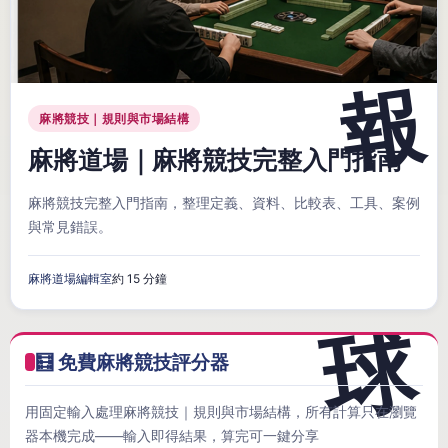
麻將競技｜規則與市場結構
麻將道場｜麻將競技完整入門指南
麻將競技完整入門指南，整理定義、資料、比較表、工具、案例
與常見錯誤。
麻將道場編輯室
約 15 分鐘
🧮 免費麻將競技評分器
用固定輸入處理麻將競技｜規則與市場結構，所有計算只在瀏覽
器本機完成——輸入即得結果，算完可一鍵分享