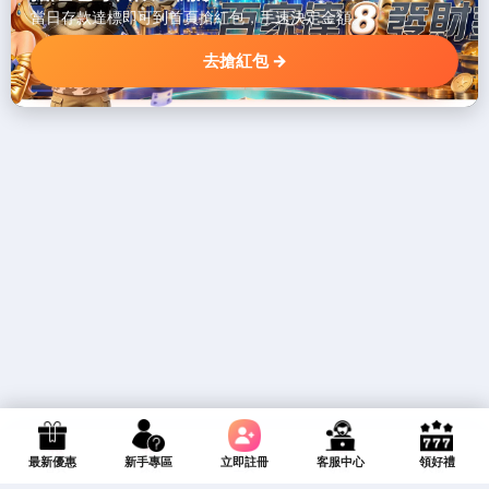
當日存款達標即可到首頁搶紅包，手速決定金額。
去搶紅包 →
報
帖
算
欄
人
最新優惠
新手專區
立即註冊
客服中心
領好禮
首頁
探索
工具
專欄
人物