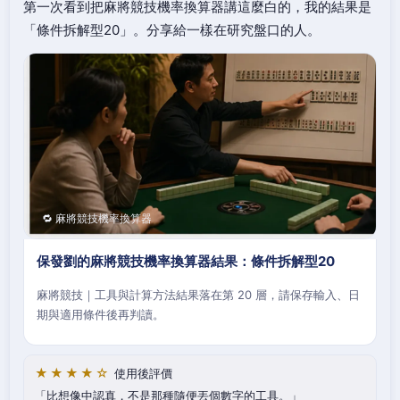
第一次看到把麻將競技機率換算器講這麼白的，我的結果是
「條件拆解型20」。分享給一樣在研究盤口的人。
🔁 麻將競技機率換算器
保發劉的麻將競技機率換算器結果：條件拆解型20
麻將競技｜工具與計算方法結果落在第 20 層，請保存輸入、日
期與適用條件後再判讀。
★★★★☆
使用後評價
比想像中認真，不是那種隨便丟個數字的工具。