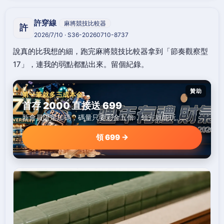
許穿線
麻將競技比較器
許
2026/7/10 · S36-20260710-8737
說真的比我想的細，跑完麻將競技比較器拿到「節奏觀察型
17」，連我的弱點都點出來。留個紀錄。
贊助
第一筆就多三成本金
首存 2000 直接送 699
新會員限定加碼，碼量只要彩金五倍，領完就能玩。
領 699 →