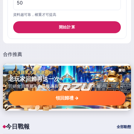
資料越可靠，權重才可提高
開始計算
合作推薦
贊助
很久沒回來？這包是你的
老玩家回歸再送一次
回鍋會員專屬彩金，優惠頁面一鍵領取不用問客服。
領回歸禮 →
今日戰報
全部動態