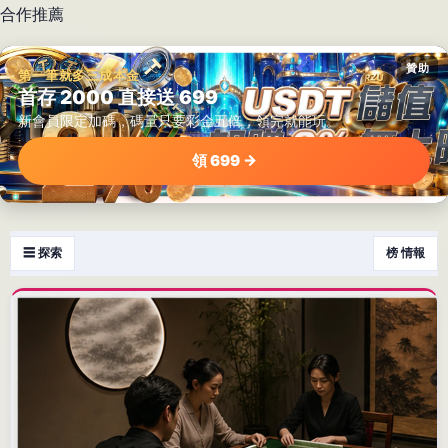
合作推薦
贊助
第一筆就多三成本金
首存 2000 直接送 699
新會員限定加碼，碼量只要彩金五倍，領完就能玩。
領 699 →
☰ 探索
榜 情報