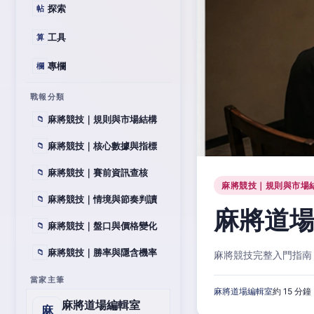
探索
帖
工具
算
專欄
欄
戰報分類
麻將競技｜規則與市場結構
📁
麻將競技｜核心數據與指標
📁
麻將競技｜賽前資訊查核
📁
麻將競技｜規則與市場
麻將競技｜情境與節奏判讀
📁
麻將道
麻將競技｜盤口與價格變化
📁
麻將競技｜勝率與隱含機率
📁
麻將競技完整入門指南
當家主筆
麻將道場編輯室
約 15 分鐘
麻將道場編輯室
麻