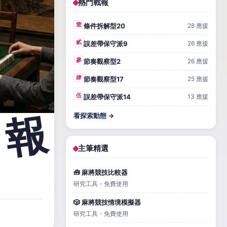
熱門戰報
壹
條件拆解型20
28 應援
貳
誤差帶保守派9
26 應援
參
節奏觀察型2
26 應援
肆
節奏觀察型17
25 應援
伍
誤差帶保守派14
13 應援
看探索動態 →
主筆精選
🧰 麻將競技比較器
研究工具・免費使用
🎲 麻將競技情境模擬器
研究工具・免費使用