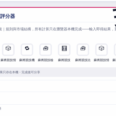
技評分器
技｜規則與市場結構，所有計算只在瀏覽器本機完成——輸入即得結果，
🎲
🔁
🧰
🧮
🧰
🎲
麻將競技情
麻將競技機
麻將競技檢
麻將競技
麻將競技比
麻將競技情
麻
果只存在本機・完成後可分享
料