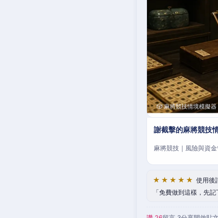
🎲 麻將競技情境模擬器
謝截擊的麻將競技
麻將競技｜風險與資金
★★★★★
使用後
免費做到這樣，先記
讚 26
留言 3
分享
開啟貼文