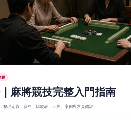
結構
場｜麻將競技完整入門指南
，整理定義、資料、比較表、工具、案例與常見錯誤。