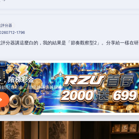
技評分器
20260712-1796
技評分器講這麼白的，我的結果是「節奏觀察型2」。分享給一樣在研
？
多，階梯彩金
解鎖對應彩金，階梯越高送越狠。
→