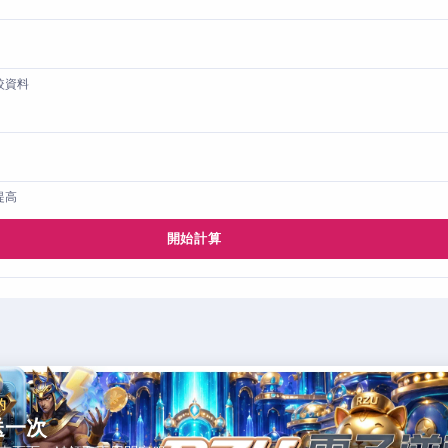
較資料
提高
開始計算
的
送一次