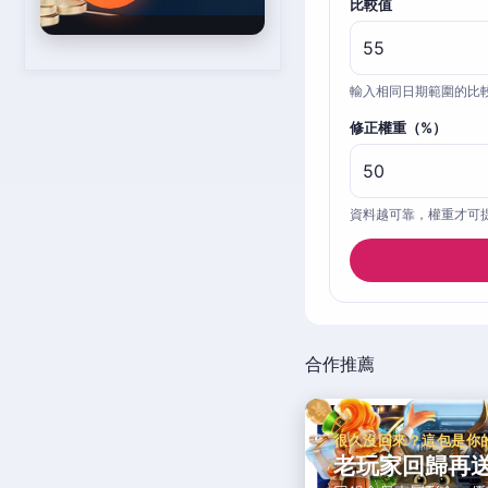
比較值
輸入相同日期範圍的比
修正權重（%）
資料越可靠，權重才可
合作推薦
很久沒回來？這包是你
老玩家回歸再