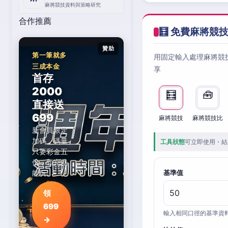
麻將競技資料與策略研究
合作推薦
🧮 免費麻將競
贊助
第一筆就多
用固定輸入處理麻將競
三成本金
享
首存
2000
🧮
🧰
直接送
699
麻將競技
麻將競技比
新會員限定
加碼，碼量
工具狀態
可立即使用・結
只要彩金五
倍，領完就
能玩。
基準值
領
699
輸入相同口徑的基準資
→