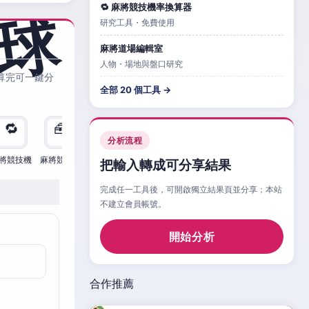
🔁 麻將競技機率換算器
研究工具・免費使用
麻將道場編輯室
人物・場地與盤口研究
算完可一鍵分
全部 20 個工具 →
🔁
🧰
🧮
🧰
🎲
🔁

分析流程
將競技機
麻將競技檢
麻將競技
麻將競技比
麻將競技情
麻將競技機
麻將
把輸入轉成可分享結果
完成任一工具後，可開啟獨立結果頁並分享；本站
不建立會員帳號。
開始分析
合作推薦