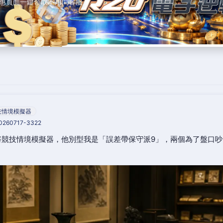
惠頁面一鍵領取不用問客服。
技情境模擬器
20260717-3322
將競技情境模擬器，他別型我是「誤差帶保守派9」，兩個為了盤口吵
。