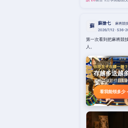
蘇搶七
麻將競
蘇
2026/7/12 · S36-
第一次看到把麻將競
人。
你現在卡在哪一階
存越多送越
累積儲值達標自動
看我能領多少 