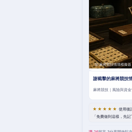
🎲 麻將競技情境模擬器
謝截擊的麻將競技
麻將競技｜風險與資金
★★★★★
使用後
免費做到這樣，先記
讚 26
留言 3
分享
開啟貼文