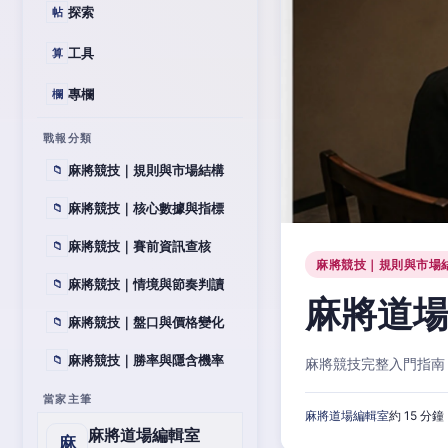
探索
帖
工具
算
專欄
欄
戰報分類
麻將競技｜規則與市場結構
📁
麻將競技｜核心數據與指標
📁
麻將競技｜賽前資訊查核
📁
麻將競技｜規則與市場
麻將競技｜情境與節奏判讀
📁
麻將道
麻將競技｜盤口與價格變化
📁
麻將競技｜勝率與隱含機率
📁
麻將競技完整入門指南
當家主筆
麻將道場編輯室
約 15 分鐘
麻將道場編輯室
麻