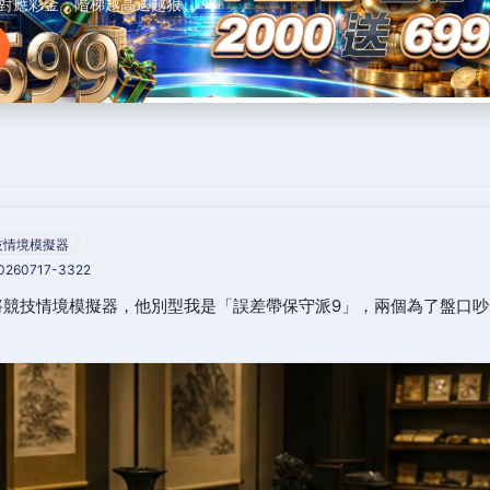
對應彩金，階梯越高送越狠。
技情境模擬器
20260717-3322
將競技情境模擬器，他別型我是「誤差帶保守派9」，兩個為了盤口吵
。