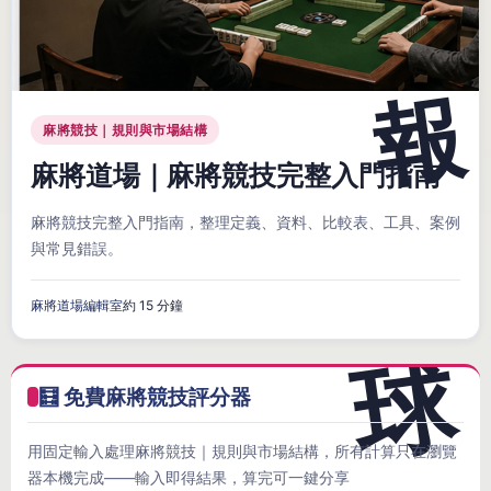
麻將競技｜規則與市場結構
麻將道場｜麻將競技完整入門指南
麻將競技完整入門指南，整理定義、資料、比較表、工具、案例
與常見錯誤。
麻將道場編輯室
約 15 分鐘
🧮 免費麻將競技評分器
用固定輸入處理麻將競技｜規則與市場結構，所有計算只在瀏覽
器本機完成——輸入即得結果，算完可一鍵分享