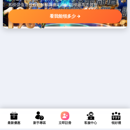
累積儲值達標自動解鎖對應彩金，階梯越高送越狠。
看我能領多少 →
報
帖
算
欄
人
最新優惠
新手專區
立即註冊
客服中心
領好禮
首頁
探索
工具
專欄
人物