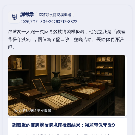
謝截擊
麻將競技情境模擬器
謝
2026/7/17 · S36-20260717-3322
跟球友一人跑一次麻將競技情境模擬器，他別型我是「誤差
帶保守派9」，兩個為了盤口吵一整晚哈哈。丟給你們評評
理。
🎲 麻將競技情境模擬器
謝截擊的麻將競技情境模擬器結果：誤差帶保守派9