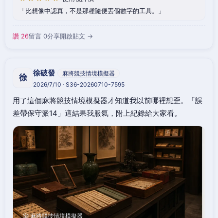
比想像中認真，不是那種隨便丟個數字的工具。
讚 26
留言 0
分享
開啟貼文 →
徐破發
麻將競技情境模擬器
徐
2026/7/10 · S36-20260710-7595
用了這個麻將競技情境模擬器才知道我以前哪裡想歪。「誤
差帶保守派14」這結果我服氣，附上紀錄給大家看。
🎲 麻將競技情境模擬器