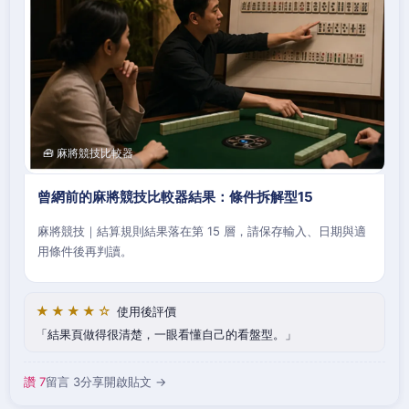
🧰 麻將競技比較器
曾網前的麻將競技比較器結果：條件拆解型15
麻將競技｜結算規則結果落在第 15 層，請保存輸入、日期與適
用條件後再判讀。
★★★★☆
使用後評價
結果頁做得很清楚，一眼看懂自己的看盤型。
讚 7
留言 3
分享
開啟貼文 →