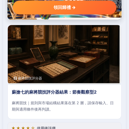
領回歸禮 →
🧮 麻將競技評分器
蘇搶七的麻將競技評分器結果：節奏觀察型2
麻將競技｜規則與市場結構結果落在第 2 層，請保存輸入、日
期與適用條件後再判讀。
★★★★☆
使用後評價