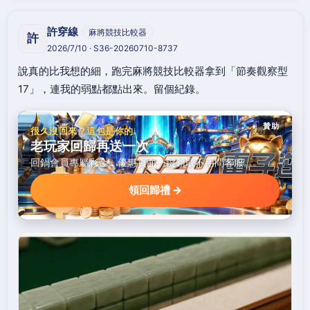
許穿線
麻將競技比較器
許
2026/7/10 · S36-20260710-8737
說真的比我想的細，跑完麻將競技比較器拿到「節奏觀察型
17」，連我的弱點都點出來。留個紀錄。
贊助
很久沒回來？這包是你的
老玩家回歸再送一次
回鍋會員專屬彩金，優惠頁面一鍵領取不用問客服。
領回歸禮 →