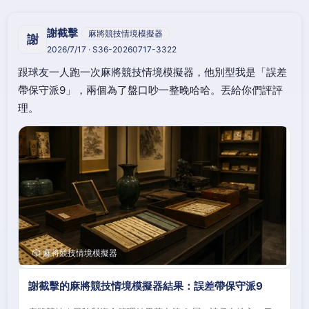
謝截擊
麻將競技情境模擬器
謝
2026/7/17 · S36-20260717-3322
跟球友一人跑一次麻將競技情境模擬器，他別型我是「誤差
帶保守派9」，兩個為了盤口吵一整晚哈哈。丟給你們評評
理。
🎲 麻將競技情境模擬器
謝截擊的麻將競技情境模擬器結果：誤差帶保守派9