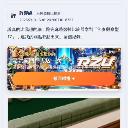
許穿線
麻將競技比較器
許
2026/7/10 · S36-20260710-8737
說真的比我想的細，跑完麻將競技比較器拿到「節奏觀察型
17」，連我的弱點都點出來。留個紀錄。
贊助
很久沒回來？這包是你的
老玩家回歸再送一次
回鍋會員專屬彩金，優惠頁面一鍵領取不用問客服。
領回歸禮 →