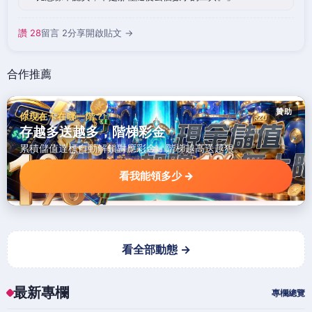
讚 28
留言 2
分享
開啟貼文 →
合作推薦
贊助
你現在卡在哪一階？
存越多送越多，階梯彩金
累積儲值達標自動解鎖對應彩金，階梯越高送越狠。
看我能領多少 →
看全部動態 →
最新專欄
專欄總覽