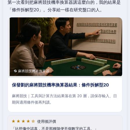
第一次看到把麻將競技機率換算器講這麼白的，我的結果是
「條件拆解型20」。分享給一樣在研究盤口的人。
🔁 麻將競技機率換算器
保發劉的麻將競技機率換算器結果：條件拆解型20
麻將競技｜工具與計算方法結果落在第 20 層，請保存輸入、日
期與適用條件後再判讀。
★★★★☆
使用後評價
比想像中認真，不是那種隨便丟個數字的工具。