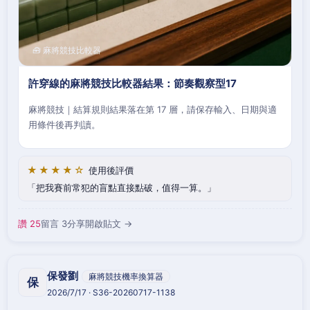
🧰 麻將競技比較器
許穿線的麻將競技比較器結果：節奏觀察型17
麻將競技｜結算規則結果落在第 17 層，請保存輸入、日期與適
用條件後再判讀。
★★★★☆
使用後評價
把我賽前常犯的盲點直接點破，值得一算。
讚 25
留言 3
分享
開啟貼文 →
保發劉
麻將競技機率換算器
保
2026/7/17 · S36-20260717-1138