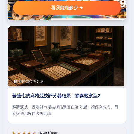
看我能領多少 →
🧮 麻將競技評分器
蘇搶七的麻將競技評分器結果：節奏觀察型2
麻將競技｜規則與市場結構結果落在第 2 層，請保存輸入、日
期與適用條件後再判讀。
★★★★☆
使用後評價