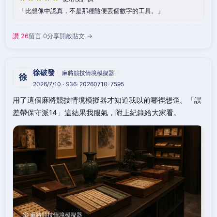
比想像中認真，不是那種隨便丟個數字的工具。
讚 26
留言 0
分享
開啟貼文 →
徐破發
麻將競技情境模擬器
徐
2026/7/10 · S36-20260710-7595
用了這個麻將競技情境模擬器才知道我以前哪裡想歪。「誤
差帶保守派14」這結果我服氣，附上紀錄給大家看。
🎲 麻將競技情境模擬器