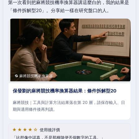
第一次看到把麻將競技機率換算器講這麼白的，我的結果是
「條件拆解型20」。分享給一樣在研究盤口的人。
🔁 麻將競技機率換算器
保發劉的麻將競技機率換算器結果：條件拆解型20
麻將競技｜工具與計算方法結果落在第 20 層，請保存輸入、日
期與適用條件後再判讀。
★★★★☆
使用後評價
比想像中認真，不是那種隨便丟個數字的工具。