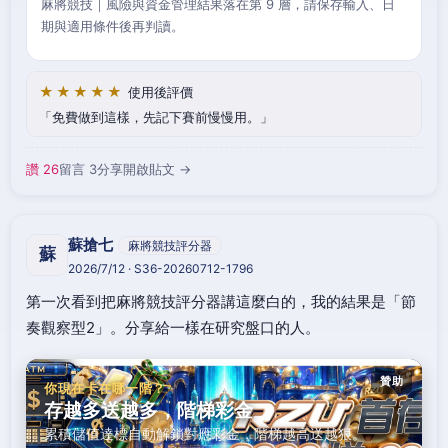
麻將競技｜風險與資金管理結果落在第 9 層，請保存輸入、日
期與適用條件後再判讀。
★★★★★
使用後評價
免費做到這樣，先記下賽前慢慢用。
讚 26
留言 3
分享
開啟貼文 →
蘇搶七
麻將競技評分器
蘇
2026/7/12 · S36-20260712-1796
第一次看到把麻將競技評分器講這麼白的，我的結果是「節
奏觀察型2」。分享給一樣在研究盤口的人。
贊助
你現在卡在哪一階？
存越多送越多，階梯彩金
累積儲值達標自動解鎖對應彩金，階梯越高送越狠。