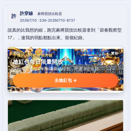
許穿線
麻將競技比較器
許
2026/7/10 · S36-20260710-8737
說真的比我想的細，跑完麻將競技比較器拿到「節奏觀察型
17」，連我的弱點都點出來。留個紀錄。
贊助
手慢的人只能看別人領
搶紅包每日限量開放
當日存款達標即可到首頁搶紅包，手速決定金額。
去搶紅包 →