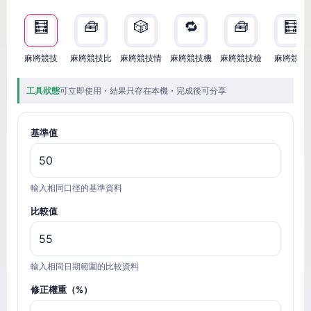
🧮
🧰
🎲
🔁
🧰
🧮
麻將競技
麻將競技比
麻將競技情
麻將競技機
麻將競技檢
麻將競技
工具狀態
可立即使用・結果只存在本機・完成後可分享
基準值
輸入相同口徑的基準資料
比較值
輸入相同日期範圍的比較資料
修正權重（%）