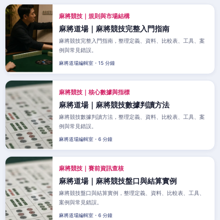
麻將競技｜規則與市場結構
麻將道場｜麻將競技完整入門指南
麻將競技完整入門指南，整理定義、資料、比較表、工具、案
例與常見錯誤。
麻將道場編輯室・15 分鐘
麻將競技｜核心數據與指標
麻將道場｜麻將競技數據判讀方法
麻將競技數據判讀方法，整理定義、資料、比較表、工具、案
例與常見錯誤。
麻將道場編輯室・6 分鐘
麻將競技｜賽前資訊查核
麻將道場｜麻將競技盤口與結算實例
麻將競技盤口與結算實例，整理定義、資料、比較表、工具、
案例與常見錯誤。
麻將道場編輯室・6 分鐘