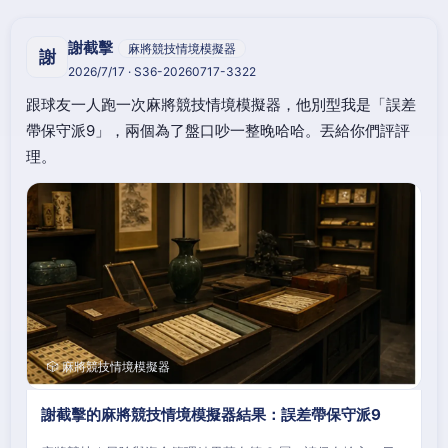
謝截擊
麻將競技情境模擬器
謝
2026/7/17 · S36-20260717-3322
跟球友一人跑一次麻將競技情境模擬器，他別型我是「誤差
帶保守派9」，兩個為了盤口吵一整晚哈哈。丟給你們評評
理。
🎲 麻將競技情境模擬器
謝截擊的麻將競技情境模擬器結果：誤差帶保守派9