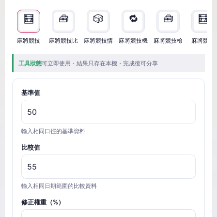
🧮
🧰
🎲
🔁
🧰
🧮
麻將競技
麻將競技比
麻將競技情
麻將競技機
麻將競技檢
麻將競技
工具狀態
可立即使用・結果只存在本機・完成後可分享
基準值
輸入相同口徑的基準資料
比較值
輸入相同日期範圍的比較資料
修正權重（%）