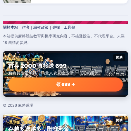
關於本站
｜
作者
｜
編輯政策
｜
專欄
｜
工具牆
本站提供麻將競技教育與機率研究內容，不接受投注、不代理平台。未滿
18 歲請勿參與。
贊助
第一筆就多三成本金
首存 2000 直接送 699
新會員限定加碼，碼量只要彩金五倍，領完就能玩。
領 699 →
© 2026 麻將道場
贊助
你現在卡在哪一階？
存越多送越多，階梯彩金