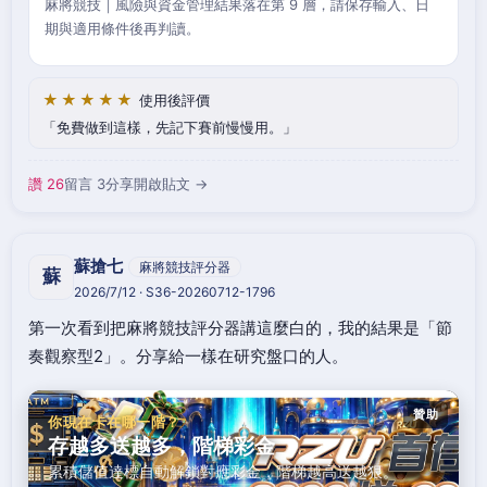
麻將競技｜風險與資金管理結果落在第 9 層，請保存輸入、日
期與適用條件後再判讀。
★★★★★
使用後評價
免費做到這樣，先記下賽前慢慢用。
讚 26
留言 3
分享
開啟貼文 →
蘇搶七
麻將競技評分器
蘇
2026/7/12 · S36-20260712-1796
第一次看到把麻將競技評分器講這麼白的，我的結果是「節
奏觀察型2」。分享給一樣在研究盤口的人。
贊助
你現在卡在哪一階？
存越多送越多，階梯彩金
累積儲值達標自動解鎖對應彩金，階梯越高送越狠。