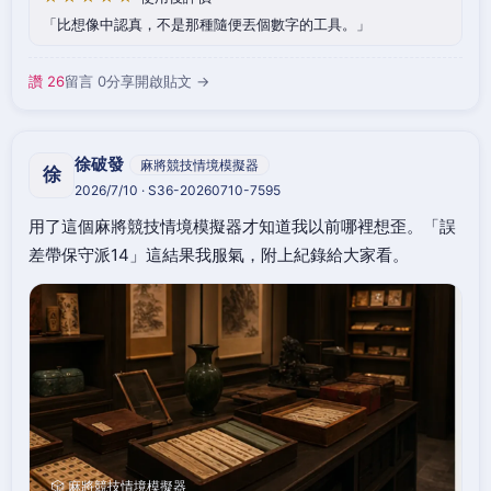
比想像中認真，不是那種隨便丟個數字的工具。
讚 26
留言 0
分享
開啟貼文 →
徐破發
麻將競技情境模擬器
徐
2026/7/10 · S36-20260710-7595
用了這個麻將競技情境模擬器才知道我以前哪裡想歪。「誤
差帶保守派14」這結果我服氣，附上紀錄給大家看。
🎲 麻將競技情境模擬器