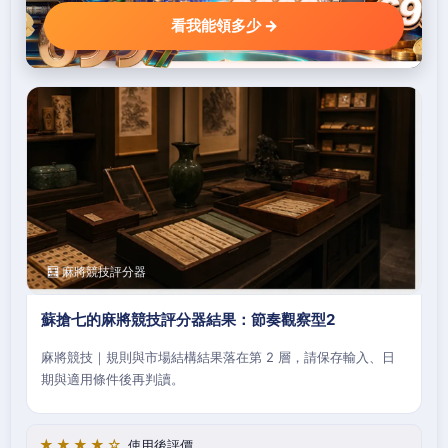
看我能領多少 →
🧮 麻將競技評分器
蘇搶七的麻將競技評分器結果：節奏觀察型2
麻將競技｜規則與市場結構結果落在第 2 層，請保存輸入、日
期與適用條件後再判讀。
★★★★☆
使用後評價