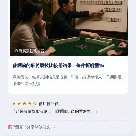
🧰 麻將競技比較器
曾網前的麻將競技比較器結果：條件拆解型15
麻將競技｜結算規則結果落在第 15 層，請保存輸入、日期與適
用條件後再判讀。
★★★★☆
使用後評價
結果頁做得很清楚，一眼看懂自己的看盤型。
讚 7
留言 3
分享
開啟貼文 →