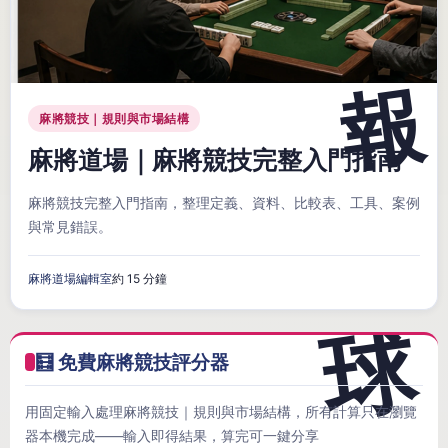
麻將競技｜規則與市場結構
麻將道場｜麻將競技完整入門指南
麻將競技完整入門指南，整理定義、資料、比較表、工具、案例
與常見錯誤。
麻將道場編輯室
約 15 分鐘
🧮 免費麻將競技評分器
用固定輸入處理麻將競技｜規則與市場結構，所有計算只在瀏覽
器本機完成——輸入即得結果，算完可一鍵分享