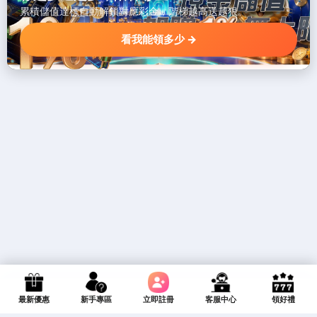
累積儲值達標自動解鎖對應彩金，階梯越高送越狠。
看我能領多少 →
報
帖
算
欄
人
最新優惠
新手專區
立即註冊
客服中心
領好禮
首頁
探索
工具
專欄
人物