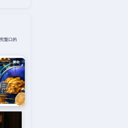
究盤口的
贊助