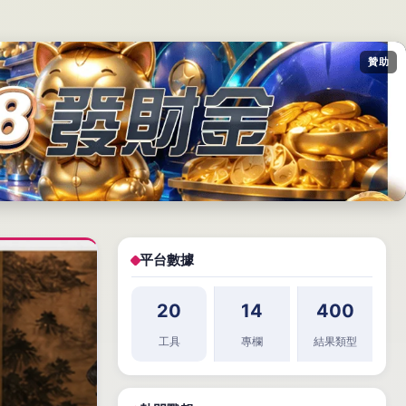
贊助
平台數據
20
14
400
工具
專欄
結果類型