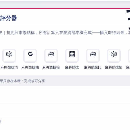
技評分器
技｜規則與市場結構，所有計算只在瀏覽器本機完成——輸入即得結果，
🎲
🔁
🧰
🧮
🧰
🎲
麻將競技情
麻將競技機
麻將競技檢
麻將競技
麻將競技比
麻將競技情
麻
果只存在本機・完成後可分享
料