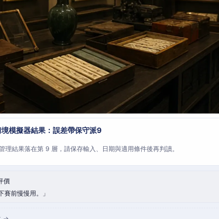
情境模擬器結果：誤差帶保守派9
管理結果落在第 9 層，請保存輸入、日期與適用條件後再判讀。
評價
下賽前慢慢用。
 →