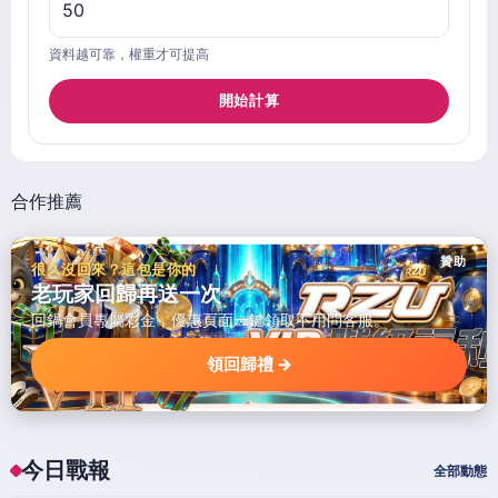
資料越可靠，權重才可提高
開始計算
合作推薦
贊助
很久沒回來？這包是你的
老玩家回歸再送一次
回鍋會員專屬彩金，優惠頁面一鍵領取不用問客服。
領回歸禮 →
今日戰報
全部動態