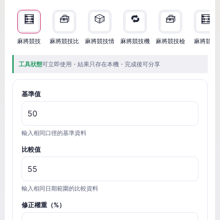
🧮
🧰
🎲
🔁
🧰
🧮
麻將競技
麻將競技比
麻將競技情
麻將競技機
麻將競技檢
麻將競技
工具狀態
可立即使用・結果只存在本機・完成後可分享
基準值
輸入相同口徑的基準資料
比較值
輸入相同日期範圍的比較資料
修正權重（%）