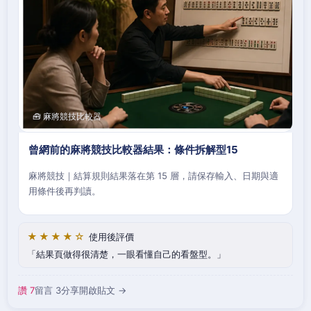
🧰 麻將競技比較器
曾網前的麻將競技比較器結果：條件拆解型15
麻將競技｜結算規則結果落在第 15 層，請保存輸入、日期與適
用條件後再判讀。
★★★★☆
使用後評價
結果頁做得很清楚，一眼看懂自己的看盤型。
讚 7
留言 3
分享
開啟貼文 →