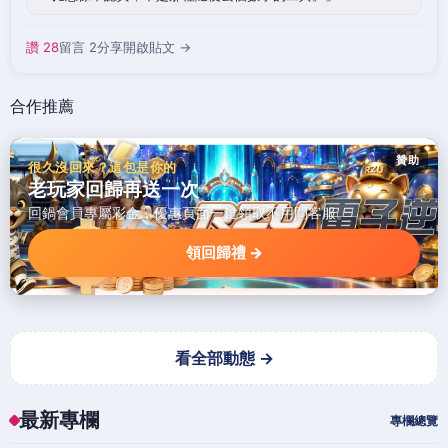
讚 28
留言 2
分享
開啟貼文 →
合作推薦
贊助
很久沒回來？這包是你的
老玩家回歸再送一次
回鍋會員專屬彩金，優惠頁面一鍵領取不用問客服。
領回歸禮 →
看全部動態 →
最新專欄
專欄總覽