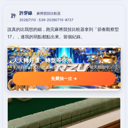
許穿線
麻將競技比較器
許
2026/7/10 · S36-20260710-8737
說真的比我想的細，跑完麻將競技比較器拿到「節奏觀察型
17」，連我的弱點都點出來。留個紀錄。
贊助
今天的轉盤還沒人轉走
天天轉好運，轉盤等你抽
單筆存款 3000 就送轉盤機會，最高 2888 每天都能中。
免費抽一次 →