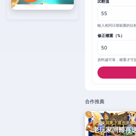
比較值
輸入相同日期範圍的比
修正權重（%）
資料越可靠，權重才可
合作推薦
很久沒回來？這包是你
老玩家回歸再