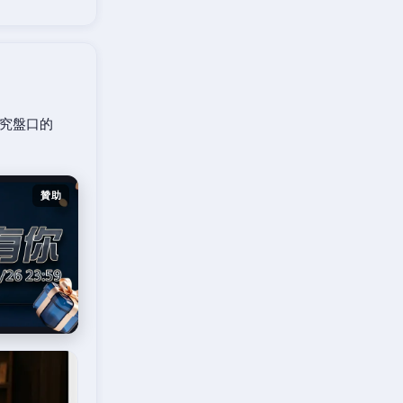
究盤口的
贊助