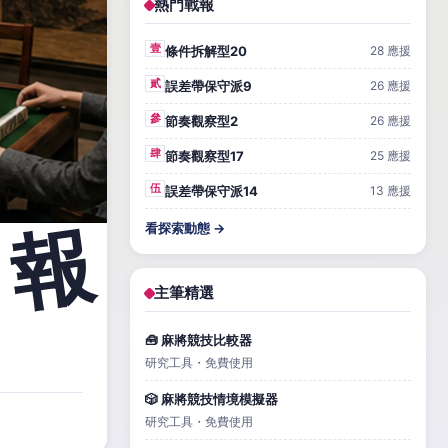
熱門戰報
壹
條件拆解型20
28 應援
貳
誤差帶保守派9
26 應援
參
節奏觀察型2
26 應援
肆
節奏觀察型17
25 應援
伍
誤差帶保守派14
13 應援
看探索動態 →
主筆精選
🧰 麻將競技比較器
研究工具・免費使用
🎲 麻將競技情境模擬器
研究工具・免費使用