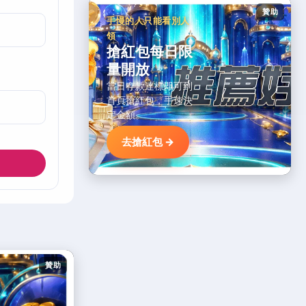
贊助
手慢的人只能看別人
領
搶紅包每日限
量開放
當日存款達標即可到
首頁搶紅包，手速決
定金額。
去搶紅包 →
贊助