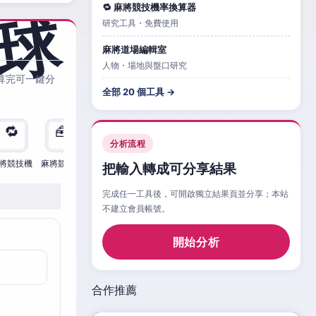
🔁 麻將競技機率換算器
研究工具・免費使用
麻將道場編輯室
人物・場地與盤口研究
算完可一鍵分
全部 20 個工具 →
🔁
🧰
🧮
🧰
🎲
🔁

分析流程
將競技機
麻將競技檢
麻將競技
麻將競技比
麻將競技情
麻將競技機
麻將
把輸入轉成可分享結果
完成任一工具後，可開啟獨立結果頁並分享；本站
不建立會員帳號。
開始分析
合作推薦