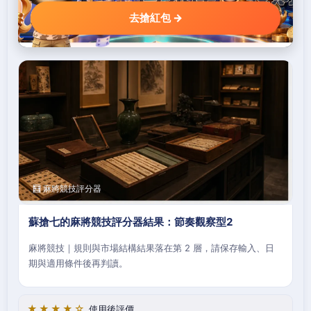
去搶紅包 →
🧮 麻將競技評分器
蘇搶七的麻將競技評分器結果：節奏觀察型2
麻將競技｜規則與市場結構結果落在第 2 層，請保存輸入、日
期與適用條件後再判讀。
★★★★☆
使用後評價