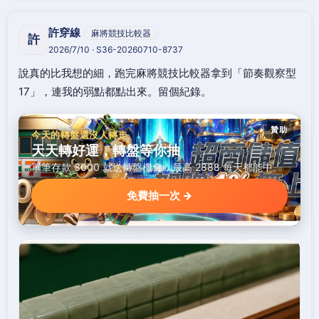
許穿線
麻將競技比較器
許
2026/7/10 · S36-20260710-8737
說真的比我想的細，跑完麻將競技比較器拿到「節奏觀察型
17」，連我的弱點都點出來。留個紀錄。
贊助
今天的轉盤還沒人轉走
天天轉好運，轉盤等你抽
單筆存款 3000 就送轉盤機會，最高 2888 每天都能中。
免費抽一次 →