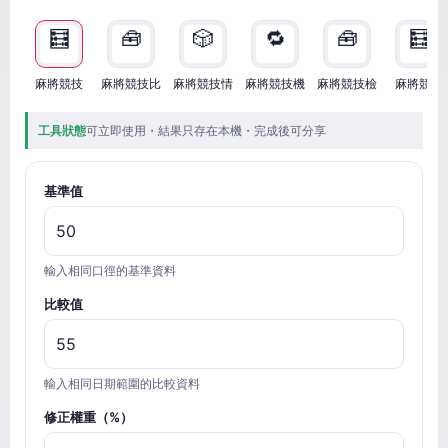
🧮
🧰
🎲
🔁
🧰
🧮
麻將競技
麻將競技比
麻將競技情
麻將競技機
麻將競技檢
麻將競技
工具狀態
可立即使用・結果只存在本機・完成後可分享
基準值
輸入相同口徑的基準資料
比較值
輸入相同日期範圍的比較資料
修正權重（%）