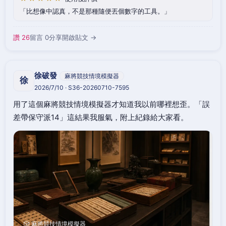
比想像中認真，不是那種隨便丟個數字的工具。
讚 26
留言 0
分享
開啟貼文 →
徐破發
麻將競技情境模擬器
徐
2026/7/10 · S36-20260710-7595
用了這個麻將競技情境模擬器才知道我以前哪裡想歪。「誤
差帶保守派14」這結果我服氣，附上紀錄給大家看。
🎲 麻將競技情境模擬器