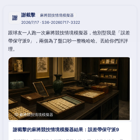
謝截擊
麻將競技情境模擬器
謝
2026/7/17 · S36-20260717-3322
跟球友一人跑一次麻將競技情境模擬器，他別型我是「誤差
帶保守派9」，兩個為了盤口吵一整晚哈哈。丟給你們評評
理。
🎲 麻將競技情境模擬器
謝截擊的麻將競技情境模擬器結果：誤差帶保守派9