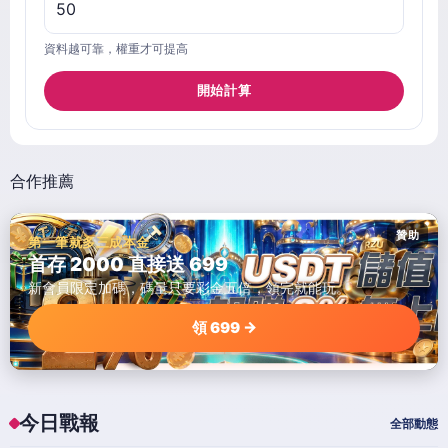
資料越可靠，權重才可提高
開始計算
合作推薦
贊助
第一筆就多三成本金
首存 2000 直接送 699
新會員限定加碼，碼量只要彩金五倍，領完就能玩。
領 699 →
今日戰報
全部動態