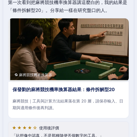
第一次看到把麻將競技機率換算器講這麼白的，我的結果是
「條件拆解型20」。分享給一樣在研究盤口的人。
🔁 麻將競技機率換算器
保發劉的麻將競技機率換算器結果：條件拆解型20
麻將競技｜工具與計算方法結果落在第 20 層，請保存輸入、日
期與適用條件後再判讀。
★★★★☆
使用後評價
比想像中認真，不是那種隨便丟個數字的工具。