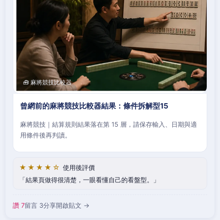
🧰 麻將競技比較器
曾網前的麻將競技比較器結果：條件拆解型15
麻將競技｜結算規則結果落在第 15 層，請保存輸入、日期與適
用條件後再判讀。
★★★★☆
使用後評價
結果頁做得很清楚，一眼看懂自己的看盤型。
讚 7
留言 3
分享
開啟貼文 →