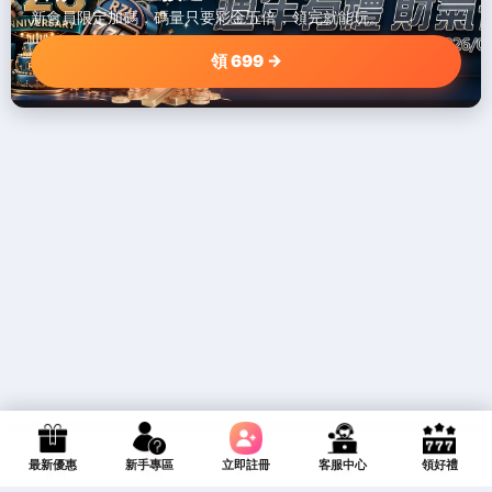
新會員限定加碼，碼量只要彩金五倍，領完就能玩。
領 699 →
報
帖
算
欄
人
最新優惠
新手專區
立即註冊
客服中心
領好禮
首頁
探索
工具
專欄
人物