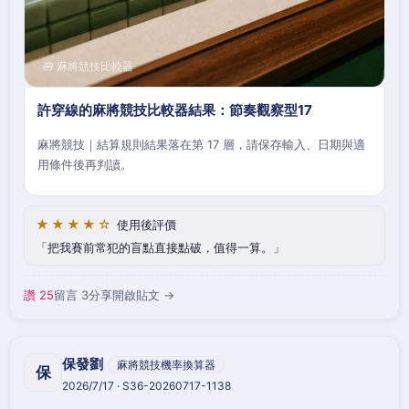
🧰 麻將競技比較器
許穿線的麻將競技比較器結果：節奏觀察型17
麻將競技｜結算規則結果落在第 17 層，請保存輸入、日期與適
用條件後再判讀。
★★★★☆
使用後評價
把我賽前常犯的盲點直接點破，值得一算。
讚 25
留言 3
分享
開啟貼文 →
保發劉
麻將競技機率換算器
保
2026/7/17 · S36-20260717-1138