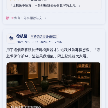
比想像中認真，不是那種隨便丟個數字的工具。
讚 26
留言 0
分享
開啟貼文 →
徐破發
麻將競技情境模擬器
徐
2026/7/10 · S36-20260710-7595
用了這個麻將競技情境模擬器才知道我以前哪裡想歪。「誤
差帶保守派14」這結果我服氣，附上紀錄給大家看。
🎲 麻將競技情境模擬器