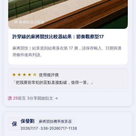
🧰 麻將競技比較器
許穿線的麻將競技比較器結果：節奏觀察型17
麻將競技｜結算規則結果落在第 17 層，請保存輸入、日期與適
用條件後再判讀。
★★★★☆
使用後評價
把我賽前常犯的盲點直接點破，值得一算。
讚 25
留言 3
分享
開啟貼文 →
保發劉
麻將競技機率換算器
保
2026/7/17 · S36-20260717-1138