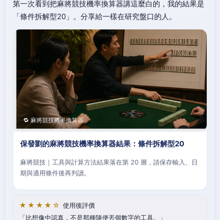
第一次看到把麻將競技機率換算器講這麼白的，我的結果是
「條件拆解型20」。分享給一樣在研究盤口的人。
🔁 麻將競技機率換算器
保發劉的麻將競技機率換算器結果：條件拆解型20
麻將競技｜工具與計算方法結果落在第 20 層，請保存輸入、日
期與適用條件後再判讀。
★★★★☆
使用後評價
比想像中認真，不是那種隨便丟個數字的工具。