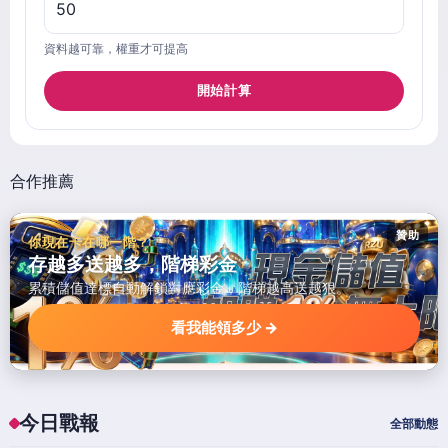
資料越可靠，權重才可提高
開始計算
合作推薦
贊助
你現在卡在哪一階？
存越多送越多，階梯彩金
累積儲值達標自動解鎖對應彩金，階梯越高送越狠。
看我能領多少 →
今日戰報
全部動態