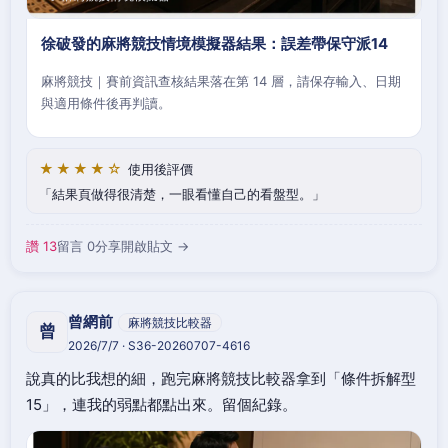
徐破發的麻將競技情境模擬器結果：誤差帶保守派14
麻將競技｜賽前資訊查核結果落在第 14 層，請保存輸入、日期
與適用條件後再判讀。
★★★★☆
使用後評價
結果頁做得很清楚，一眼看懂自己的看盤型。
讚 13
留言 0
分享
開啟貼文 →
曾網前
麻將競技比較器
曾
2026/7/7 · S36-20260707-4616
說真的比我想的細，跑完麻將競技比較器拿到「條件拆解型
15」，連我的弱點都點出來。留個紀錄。