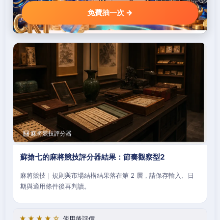
免費抽一次 →
🧮 麻將競技評分器
蘇搶七的麻將競技評分器結果：節奏觀察型2
麻將競技｜規則與市場結構結果落在第 2 層，請保存輸入、日
期與適用條件後再判讀。
★★★★☆
使用後評價