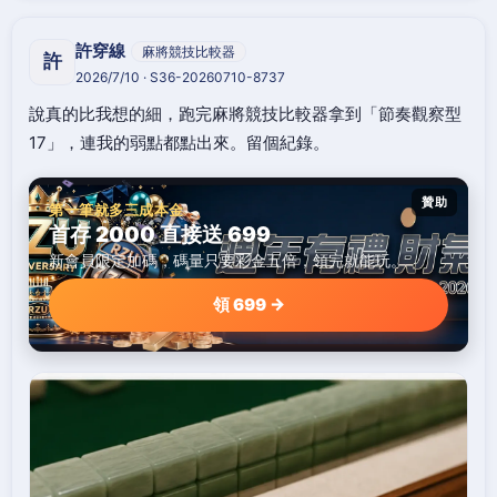
許穿線
麻將競技比較器
許
2026/7/10 · S36-20260710-8737
說真的比我想的細，跑完麻將競技比較器拿到「節奏觀察型
17」，連我的弱點都點出來。留個紀錄。
贊助
第一筆就多三成本金
首存 2000 直接送 699
新會員限定加碼，碼量只要彩金五倍，領完就能玩。
領 699 →