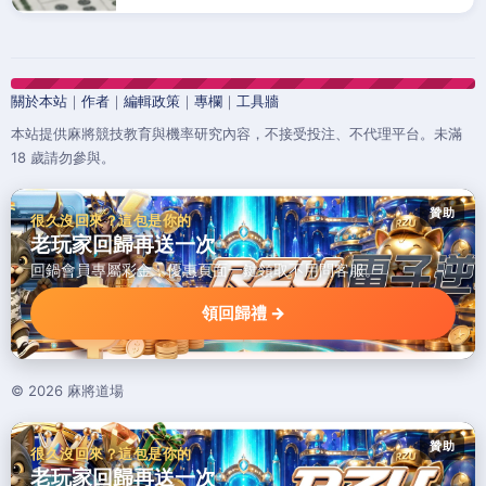
關於本站
｜
作者
｜
編輯政策
｜
專欄
｜
工具牆
本站提供麻將競技教育與機率研究內容，不接受投注、不代理平台。未滿
18 歲請勿參與。
贊助
很久沒回來？這包是你的
老玩家回歸再送一次
回鍋會員專屬彩金，優惠頁面一鍵領取不用問客服。
領回歸禮 →
© 2026 麻將道場
贊助
很久沒回來？這包是你的
老玩家回歸再送一次