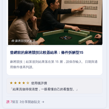
🧰 麻將競技比較器
曾網前的麻將競技比較器結果：條件拆解型15
麻將競技｜結算規則結果落在第 15 層，請保存輸入、日期與適
用條件後再判讀。
★★★★☆
使用後評價
結果頁做得很清楚，一眼看懂自己的看盤型。
讚 7
留言 3
分享
開啟貼文 →