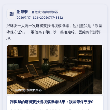
謝截擊
麻將競技情境模擬器
謝
2026/7/17 · S36-20260717-3322
跟球友一人跑一次麻將競技情境模擬器，他別型我是「誤差
帶保守派9」，兩個為了盤口吵一整晚哈哈。丟給你們評評
理。
🎲 麻將競技情境模擬器
謝截擊的麻將競技情境模擬器結果：誤差帶保守派9