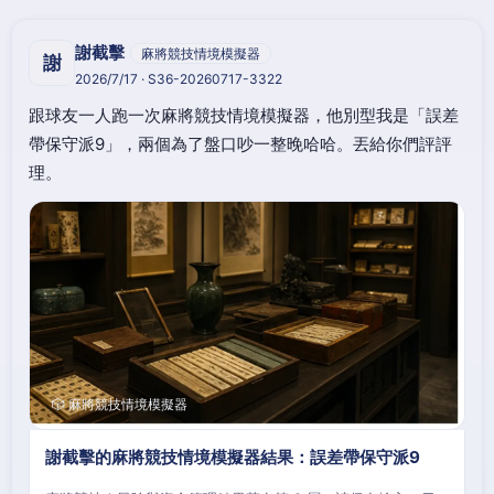
謝截擊
麻將競技情境模擬器
謝
2026/7/17 · S36-20260717-3322
跟球友一人跑一次麻將競技情境模擬器，他別型我是「誤差
帶保守派9」，兩個為了盤口吵一整晚哈哈。丟給你們評評
理。
🎲 麻將競技情境模擬器
謝截擊的麻將競技情境模擬器結果：誤差帶保守派9