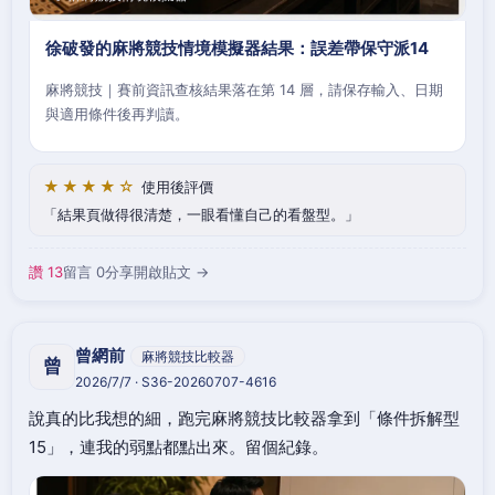
徐破發的麻將競技情境模擬器結果：誤差帶保守派14
麻將競技｜賽前資訊查核結果落在第 14 層，請保存輸入、日期
與適用條件後再判讀。
★★★★☆
使用後評價
結果頁做得很清楚，一眼看懂自己的看盤型。
讚 13
留言 0
分享
開啟貼文 →
曾網前
麻將競技比較器
曾
2026/7/7 · S36-20260707-4616
說真的比我想的細，跑完麻將競技比較器拿到「條件拆解型
15」，連我的弱點都點出來。留個紀錄。