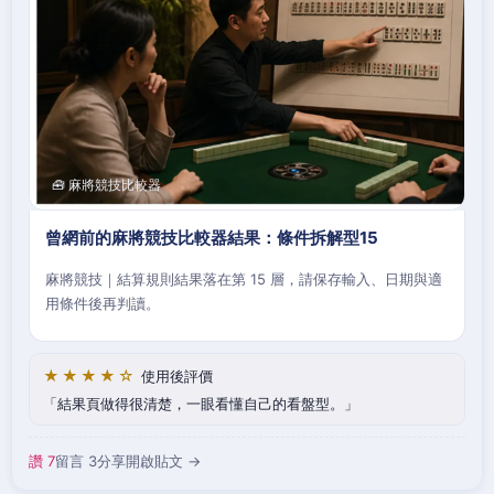
🧰 麻將競技比較器
曾網前的麻將競技比較器結果：條件拆解型15
麻將競技｜結算規則結果落在第 15 層，請保存輸入、日期與適
用條件後再判讀。
★★★★☆
使用後評價
結果頁做得很清楚，一眼看懂自己的看盤型。
讚 7
留言 3
分享
開啟貼文 →