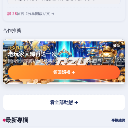
讚 28
留言 2
分享
開啟貼文 →
合作推薦
贊助
很久沒回來？這包是你的
老玩家回歸再送一次
回鍋會員專屬彩金，優惠頁面一鍵領取不用問客服。
領回歸禮 →
看全部動態 →
最新專欄
專欄總覽