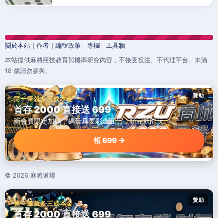
關於本站
｜
作者
｜
編輯政策
｜
專欄
｜
工具牆
本站提供麻將競技教育與機率研究內容，不接受投注、不代理平台。未滿
18 歲請勿參與。
贊助
第一筆就多三成本金
首存 2000 直接送 699
新會員限定加碼，碼量只要彩金五倍，領完就能玩。
領 699 →
© 2026 麻將道場
贊助
第一筆就多三成本金
首存 2000 直接送 699