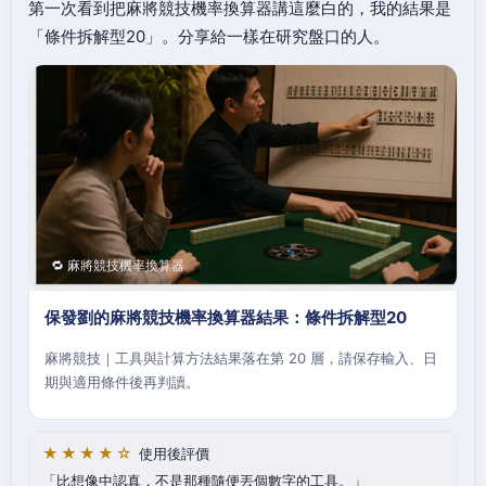
第一次看到把麻將競技機率換算器講這麼白的，我的結果是
「條件拆解型20」。分享給一樣在研究盤口的人。
🔁 麻將競技機率換算器
保發劉的麻將競技機率換算器結果：條件拆解型20
麻將競技｜工具與計算方法結果落在第 20 層，請保存輸入、日
期與適用條件後再判讀。
★★★★☆
使用後評價
比想像中認真，不是那種隨便丟個數字的工具。