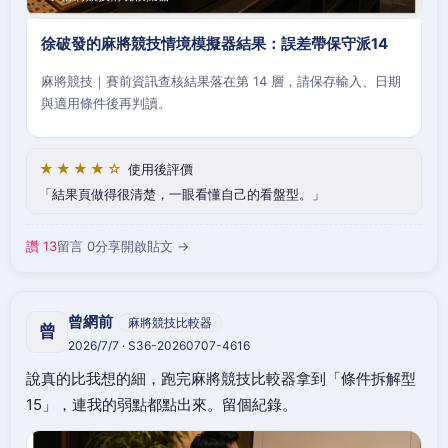
徐破發的麻將競技情境模擬器結果：誤差帶保守派14
麻將競技｜賽前資訊查核結果落在第 14 層，請保存輸入、日期
與適用條件後再判讀。
★★★★☆
使用後評價
結果頁做得很清楚，一眼看懂自己的看盤型。
讚 13
留言 0
分享
開啟貼文 →
曾網前
麻將競技比較器
曾
2026/7/7 · S36-20260707-4616
說真的比我想的細，跑完麻將競技比較器拿到「條件拆解型
15」，連我的弱點都點出來。留個紀錄。