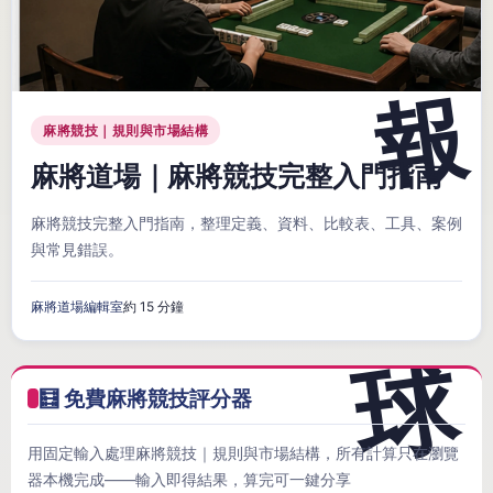
麻將競技｜規則與市場結構
麻將道場｜麻將競技完整入門指南
麻將競技完整入門指南，整理定義、資料、比較表、工具、案例
與常見錯誤。
麻將道場編輯室
約 15 分鐘
🧮 免費麻將競技評分器
用固定輸入處理麻將競技｜規則與市場結構，所有計算只在瀏覽
器本機完成——輸入即得結果，算完可一鍵分享