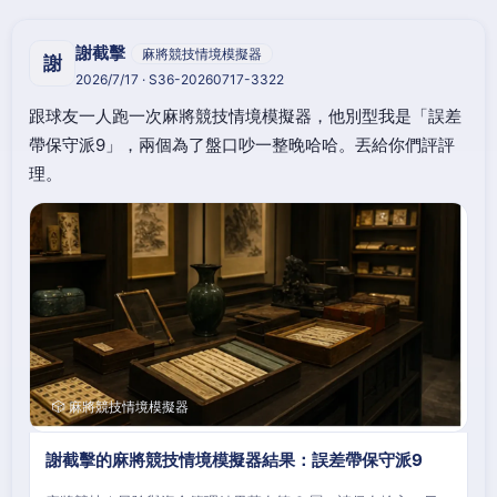
謝截擊
麻將競技情境模擬器
謝
2026/7/17 · S36-20260717-3322
跟球友一人跑一次麻將競技情境模擬器，他別型我是「誤差
帶保守派9」，兩個為了盤口吵一整晚哈哈。丟給你們評評
理。
🎲 麻將競技情境模擬器
謝截擊的麻將競技情境模擬器結果：誤差帶保守派9