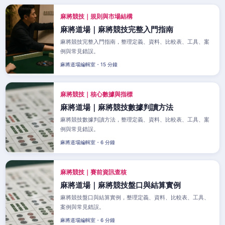
麻將競技｜規則與市場結構
麻將道場｜麻將競技完整入門指南
麻將競技完整入門指南，整理定義、資料、比較表、工具、案
例與常見錯誤。
麻將道場編輯室・15 分鐘
麻將競技｜核心數據與指標
麻將道場｜麻將競技數據判讀方法
麻將競技數據判讀方法，整理定義、資料、比較表、工具、案
例與常見錯誤。
麻將道場編輯室・6 分鐘
麻將競技｜賽前資訊查核
麻將道場｜麻將競技盤口與結算實例
麻將競技盤口與結算實例，整理定義、資料、比較表、工具、
案例與常見錯誤。
麻將道場編輯室・6 分鐘