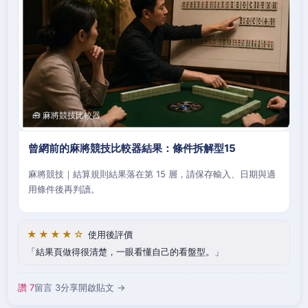
🧰 麻將競技比較器
曾網前的麻將競技比較器結果：條件拆解型15
麻將競技｜結算規則結果落在第 15 層，請保存輸入、日期與適
用條件後再判讀。
★★★★☆
使用後評價
結果頁做得很清楚，一眼看懂自己的看盤型。
讚 7
留言 3
分享
開啟貼文 →