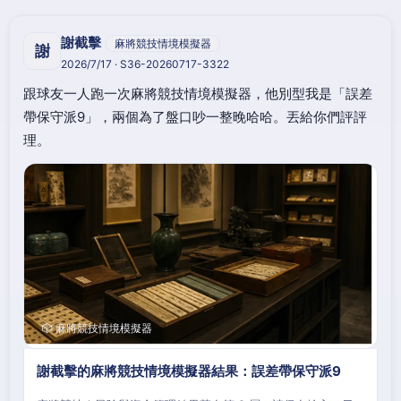
謝截擊
麻將競技情境模擬器
謝
2026/7/17 · S36-20260717-3322
跟球友一人跑一次麻將競技情境模擬器，他別型我是「誤差
帶保守派9」，兩個為了盤口吵一整晚哈哈。丟給你們評評
理。
🎲 麻將競技情境模擬器
謝截擊的麻將競技情境模擬器結果：誤差帶保守派9