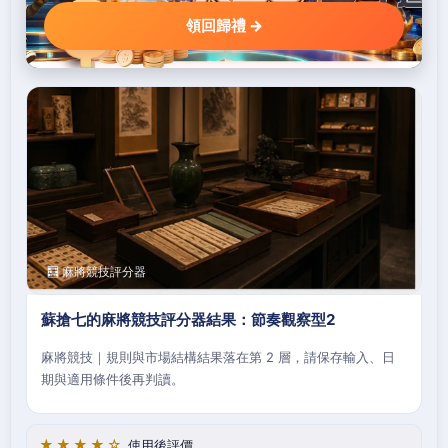
領回歸禮 →
🧮 麻將競技評分器
蘇搶七的麻將競技評分器結果：節奏觀察型2
麻將競技｜規則與市場結構結果落在第 2 層，請保存輸入、日
期與適用條件後再判讀。
★★★★☆
使用後評價