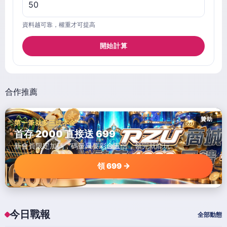
資料越可靠，權重才可提高
開始計算
合作推薦
贊助
第一筆就多三成本金
首存 2000 直接送 699
新會員限定加碼，碼量只要彩金五倍，領完就能玩。
領 699 →
今日戰報
全部動態