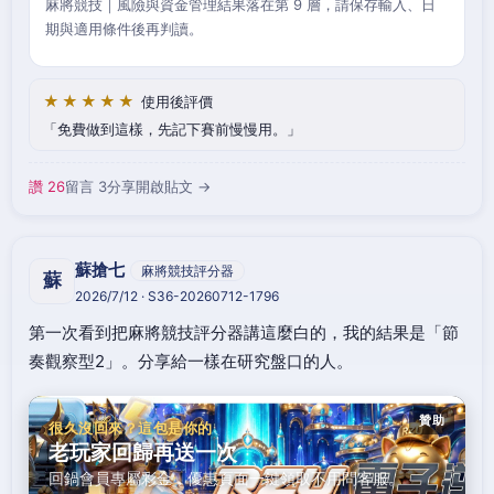
麻將競技｜風險與資金管理結果落在第 9 層，請保存輸入、日
期與適用條件後再判讀。
★★★★★
使用後評價
免費做到這樣，先記下賽前慢慢用。
讚 26
留言 3
分享
開啟貼文 →
蘇搶七
麻將競技評分器
蘇
2026/7/12 · S36-20260712-1796
第一次看到把麻將競技評分器講這麼白的，我的結果是「節
奏觀察型2」。分享給一樣在研究盤口的人。
贊助
很久沒回來？這包是你的
老玩家回歸再送一次
回鍋會員專屬彩金，優惠頁面一鍵領取不用問客服。