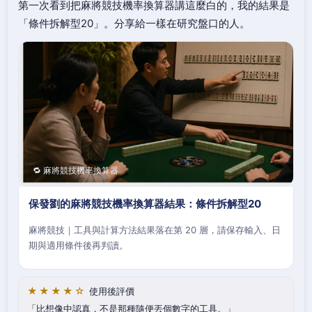
第一次看到把麻將競技機率換算器講這麼白的，我的結果是
「條件拆解型20」。分享給一樣在研究盤口的人。
🔁 麻將競技機率換算器
保發劉的麻將競技機率換算器結果：條件拆解型20
麻將競技｜工具與計算方法結果落在第 20 層，請保存輸入、日
期與適用條件後再判讀。
★★★★☆
使用後評價
比想像中認真，不是那種隨便丟個數字的工具。