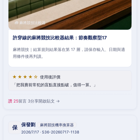
🧰 麻將競技比較器
許穿線的麻將競技比較器結果：節奏觀察型17
麻將競技｜結算規則結果落在第 17 層，請保存輸入、日期與適
用條件後再判讀。
★★★★☆
使用後評價
把我賽前常犯的盲點直接點破，值得一算。
讚 25
留言 3
分享
開啟貼文 →
保發劉
麻將競技機率換算器
保
2026/7/17 · S36-20260717-1138