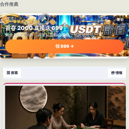
合作推薦
贊助
第一筆就多三成本金
首存 2000 直接送 699
新會員限定加碼，碼量只要彩金五倍，領完就能玩。
領 699 →
☰ 探索
榜 情報