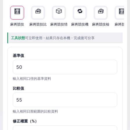
🧮
🧰
🎲
🔁
🧰
🧮
麻將競技
麻將競技比
麻將競技情
麻將競技機
麻將競技檢
麻將競技
工具狀態
可立即使用・結果只存在本機・完成後可分享
基準值
輸入相同口徑的基準資料
比較值
輸入相同日期範圍的比較資料
修正權重（%）