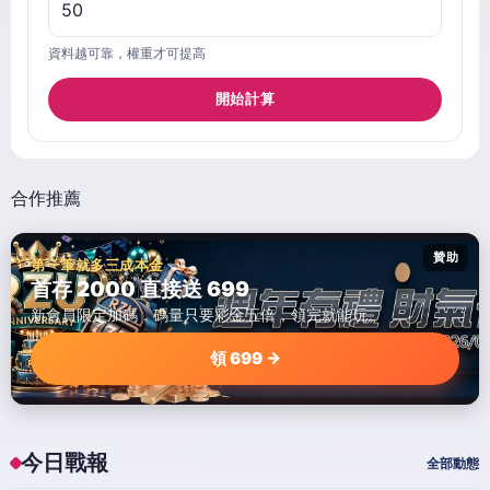
資料越可靠，權重才可提高
開始計算
合作推薦
贊助
第一筆就多三成本金
首存 2000 直接送 699
新會員限定加碼，碼量只要彩金五倍，領完就能玩。
領 699 →
今日戰報
全部動態