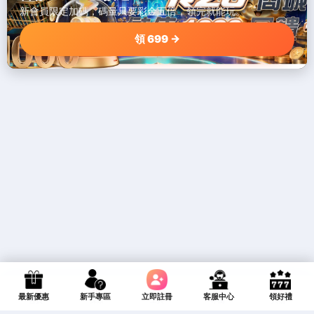
新會員限定加碼，碼量只要彩金五倍，領完就能玩。
領 699 →
報
帖
算
欄
人
最新優惠
新手專區
立即註冊
客服中心
領好禮
首頁
探索
工具
專欄
人物