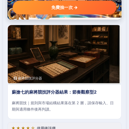
免費抽一次 →
🧮 麻將競技評分器
蘇搶七的麻將競技評分器結果：節奏觀察型2
麻將競技｜規則與市場結構結果落在第 2 層，請保存輸入、日
期與適用條件後再判讀。
★★★★☆
使用後評價