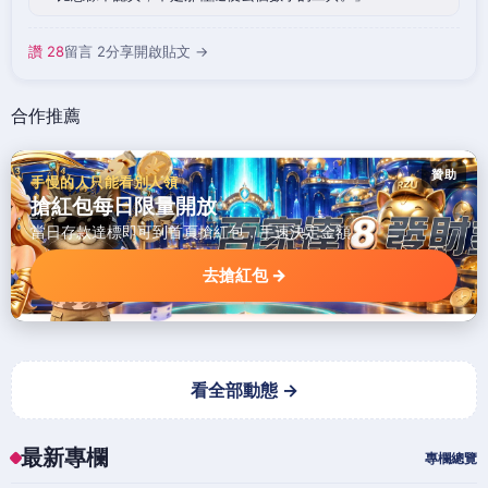
讚 28
留言 2
分享
開啟貼文 →
合作推薦
贊助
手慢的人只能看別人領
搶紅包每日限量開放
當日存款達標即可到首頁搶紅包，手速決定金額。
去搶紅包 →
看全部動態 →
最新專欄
專欄總覽