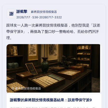
謝截擊
麻將競技情境模擬器
謝
2026/7/17 · S36-20260717-3322
跟球友一人跑一次麻將競技情境模擬器，他別型我是「誤差
帶保守派9」，兩個為了盤口吵一整晚哈哈。丟給你們評評
理。
🎲 麻將競技情境模擬器
謝截擊的麻將競技情境模擬器結果：誤差帶保守派9