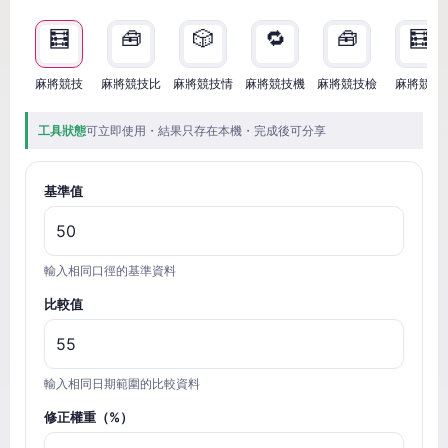
🧮
🧰
🎲
🔁
🧰
🧮
麻將競技
麻將競技比
麻將競技情
麻將競技機
麻將競技檢
麻將競技
工具狀態
可立即使用・結果只存在本機・完成後可分享
基準值
輸入相同口徑的基準資料
比較值
輸入相同日期範圍的比較資料
修正權重（%）