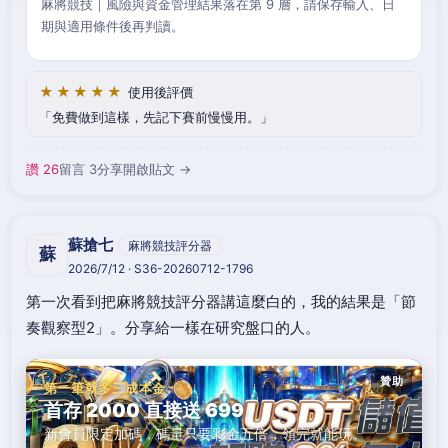
麻將競技｜風險與資金管理結果落在第 9 層，請保存輸入、日
期與適用條件後再判讀。
★★★★★
使用後評價
免費做到這樣，先記下賽前慢慢用。
讚 26
留言 3
分享
開啟貼文 →
蘇搶七
麻將競技評分器
蘇
2026/7/12 · S36-20260712-1796
第一次看到把麻將競技評分器講這麼白的，我的結果是「節
奏觀察型2」。分享給一樣在研究盤口的人。
贊助
第一筆就多三成本金
首存 2000 直接送 699
新會員限定加碼，碼量只要彩金五倍，領完就能玩。