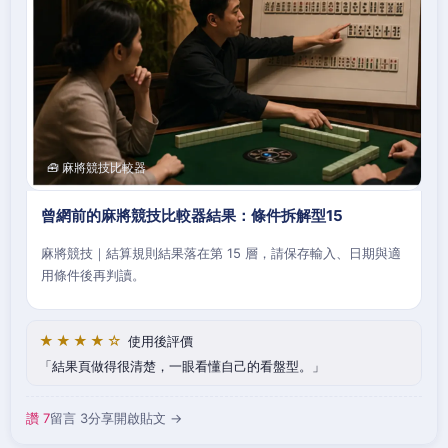
🧰 麻將競技比較器
曾網前的麻將競技比較器結果：條件拆解型15
麻將競技｜結算規則結果落在第 15 層，請保存輸入、日期與適
用條件後再判讀。
★★★★☆
使用後評價
結果頁做得很清楚，一眼看懂自己的看盤型。
讚 7
留言 3
分享
開啟貼文 →