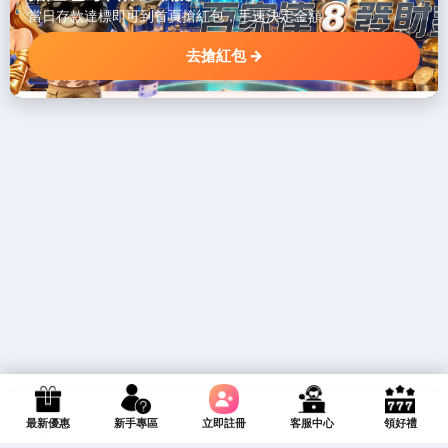
當日存款達標即可到首頁搶紅包，手速決定金額。
去搶紅包 →
報
帖
算
欄
人
最新優惠
新手專區
立即註冊
客服中心
領好禮
首頁
探索
工具
專欄
人物