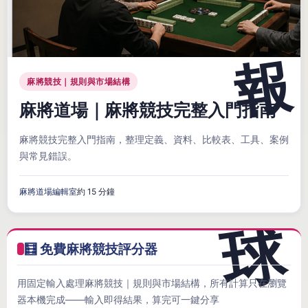
麻將競技｜規則與市場結構
麻將道場｜麻將競技完整入門指南
麻將競技完整入門指南，整理定義、資料、比較表、工具、案例
與常見錯誤。
麻將道場編輯室
約 15 分鐘
🧮 免費麻將競技評分器
用固定輸入處理麻將競技｜規則與市場結構，所有計算只在瀏覽
器本機完成——輸入即得結果，算完可一鍵分享