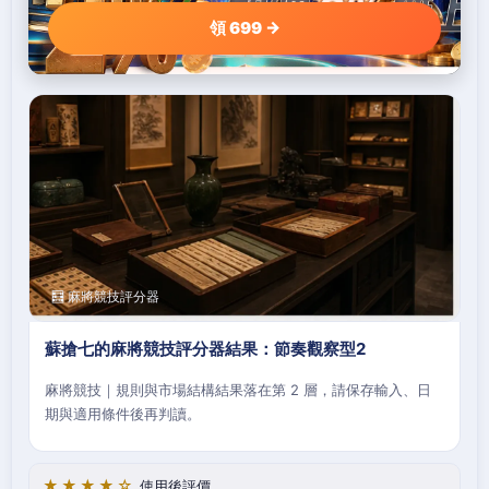
領 699 →
🧮 麻將競技評分器
蘇搶七的麻將競技評分器結果：節奏觀察型2
麻將競技｜規則與市場結構結果落在第 2 層，請保存輸入、日
期與適用條件後再判讀。
★★★★☆
使用後評價