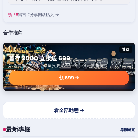
讚 28
留言 2
分享
開啟貼文 →
合作推薦
贊助
第一筆就多三成本金
首存 2000 直接送 699
新會員限定加碼，碼量只要彩金五倍，領完就能玩。
領 699 →
看全部動態 →
最新專欄
專欄總覽