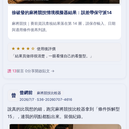
徐破發的麻將競技情境模擬器結果：誤差帶保守派14
麻將競技｜賽前資訊查核結果落在第 14 層，請保存輸入、日期
與適用條件後再判讀。
★★★★☆
使用後評價
結果頁做得很清楚，一眼看懂自己的看盤型。
讚 13
留言 0
分享
開啟貼文 →
曾網前
麻將競技比較器
曾
2026/7/7 · S36-20260707-4616
說真的比我想的細，跑完麻將競技比較器拿到「條件拆解型
15」，連我的弱點都點出來。留個紀錄。