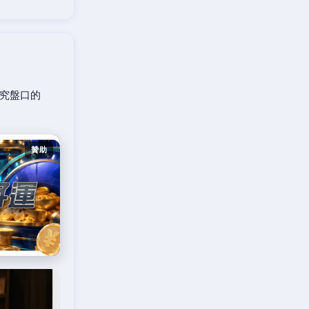
究盤口的
贊助