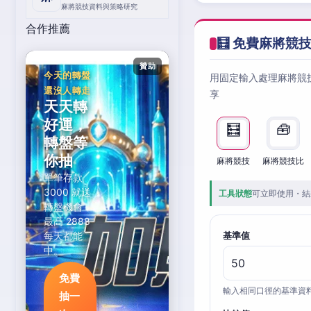
麻將競技資料與策略研究
合作推薦
🧮 免費麻將競
贊助
今天的轉盤
用固定輸入處理麻將競
還沒人轉走
享
天天轉
好運，
🧮
🧰
轉盤等
你抽
麻將競技
麻將競技比
單筆存款
3000 就送
工具狀態
可立即使用・結
轉盤機會，
最高 2888
每天都能
基準值
中。
免費
輸入相同口徑的基準資
抽一