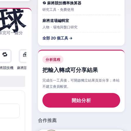
🔁 麻將競技機率換算器
研究工具・免費使用
麻將道場編輯室
人物・場地與盤口研究
算完可一鍵分
全部 20 個工具 →
🔁
🧰
🧮
🧰
🎲
🔁

分析流程
將競技機
麻將競技檢
麻將競技
麻將競技比
麻將競技情
麻將競技機
麻將
把輸入轉成可分享結果
完成任一工具後，可開啟獨立結果頁並分享；本站
不建立會員帳號。
開始分析
合作推薦