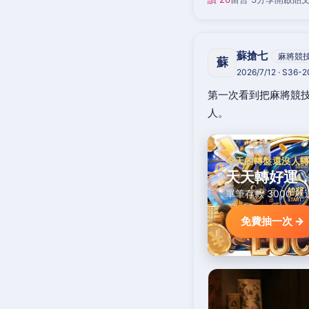
蘇搶七
麻將競
蘇
2026/7/12 · S36-
第一次看到把麻將競
人。
今天的轉盤還沒人
天天轉好運
單筆存款 3000 
免費抽一次 →