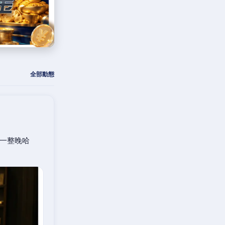
全部動態
一整晚哈