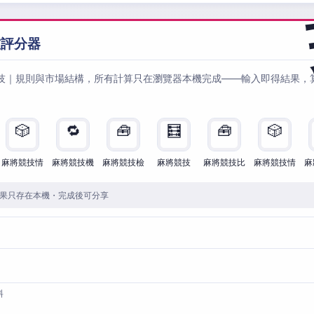
技評分器
技｜規則與市場結構，所有計算只在瀏覽器本機完成——輸入即得結果，
🎲
🔁
🧰
🧮
🧰
🎲
麻將競技情
麻將競技機
麻將競技檢
麻將競技
麻將競技比
麻將競技情
麻
果只存在本機・完成後可分享
料