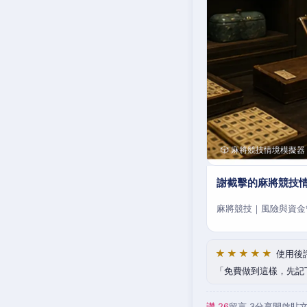
🎲 麻將競技情境模擬器
謝截擊的麻將競技
麻將競技｜風險與資金
★★★★★
使用後
免費做到這樣，先記
讚 26
留言 3
分享
開啟貼文