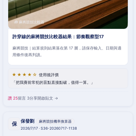
🧰 麻將競技比較器
許穿線的麻將競技比較器結果：節奏觀察型17
麻將競技｜結算規則結果落在第 17 層，請保存輸入、日期與適
用條件後再判讀。
★★★★☆
使用後評價
把我賽前常犯的盲點直接點破，值得一算。
讚 25
留言 3
分享
開啟貼文 →
保發劉
麻將競技機率換算器
保
2026/7/17 · S36-20260717-1138