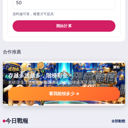
資料越可靠，權重才可提高
開始計算
合作推薦
贊助
你現在卡在哪一階？
存越多送越多，階梯彩金
累積儲值達標自動解鎖對應彩金，階梯越高送越狠。
看我能領多少 →
今日戰報
全部動態