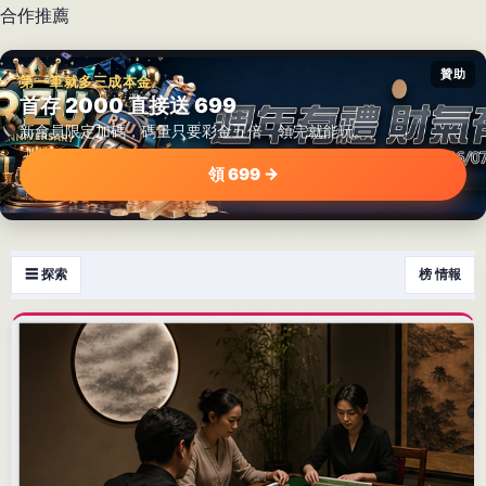
合作推薦
贊助
第一筆就多三成本金
首存 2000 直接送 699
新會員限定加碼，碼量只要彩金五倍，領完就能玩。
領 699 →
☰ 探索
榜 情報