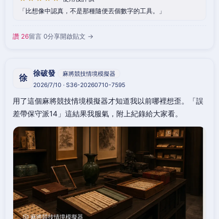
比想像中認真，不是那種隨便丟個數字的工具。
讚 26
留言 0
分享
開啟貼文 →
徐破發
麻將競技情境模擬器
徐
2026/7/10 · S36-20260710-7595
用了這個麻將競技情境模擬器才知道我以前哪裡想歪。「誤
差帶保守派14」這結果我服氣，附上紀錄給大家看。
🎲 麻將競技情境模擬器