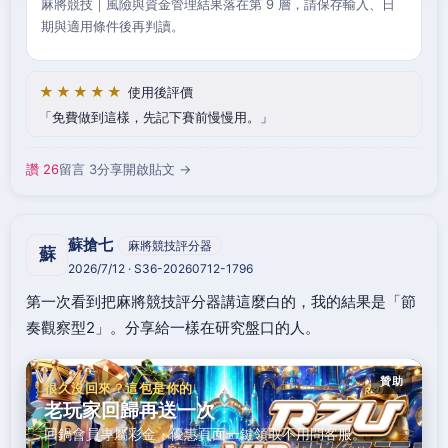
麻將競技｜風險與資金管理結果落在第 9 層，請保存輸入、日
期與適用條件後再判讀。
★★★★★
使用後評價
免費做到這樣，先記下賽前慢慢用。
讚 26
留言 3
分享
開啟貼文 →
蘇搶七
麻將競技評分器
蘇
2026/7/12 · S36-20260712-1796
第一次看到把麻將競技評分器講這麼白的，我的結果是「節
奏觀察型2」。分享給一樣在研究盤口的人。
贊助
很久沒回來？這包是你的
老玩家回歸再送一次
回鍋會員專屬彩金，優惠頁面一鍵領取不用問客服。