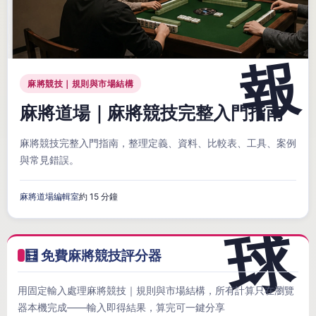
麻將競技｜規則與市場結構
麻將道場｜麻將競技完整入門指南
麻將競技完整入門指南，整理定義、資料、比較表、工具、案例
與常見錯誤。
麻將道場編輯室
約 15 分鐘
🧮 免費麻將競技評分器
用固定輸入處理麻將競技｜規則與市場結構，所有計算只在瀏覽
器本機完成——輸入即得結果，算完可一鍵分享