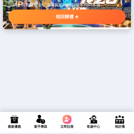
回鍋會員專屬彩金，優惠頁面一鍵領取不用問客服。
領回歸禮 →
報
帖
算
欄
人
最新優惠
新手專區
立即註冊
客服中心
領好禮
首頁
探索
工具
專欄
人物