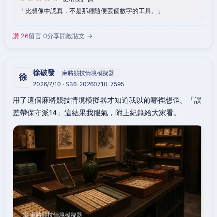
比想像中認真，不是那種隨便丟個數字的工具。
讚 26
留言 0
分享
開啟貼文 →
徐破發
麻將競技情境模擬器
徐
2026/7/10 · S36-20260710-7595
用了這個麻將競技情境模擬器才知道我以前哪裡想歪。「誤
差帶保守派14」這結果我服氣，附上紀錄給大家看。
🎲 麻將競技情境模擬器