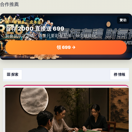
合作推薦
贊助
第一筆就多三成本金
首存 2000 直接送 699
新會員限定加碼，碼量只要彩金五倍，領完就能玩。
領 699 →
☰ 探索
榜 情報