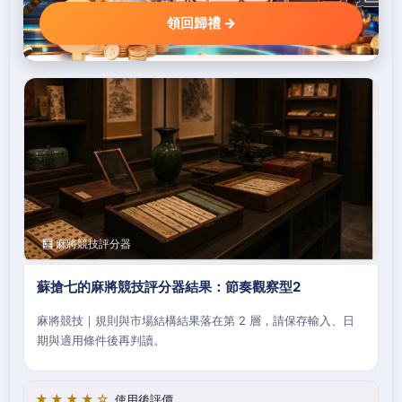
領回歸禮 →
🧮 麻將競技評分器
蘇搶七的麻將競技評分器結果：節奏觀察型2
麻將競技｜規則與市場結構結果落在第 2 層，請保存輸入、日
期與適用條件後再判讀。
★★★★☆
使用後評價