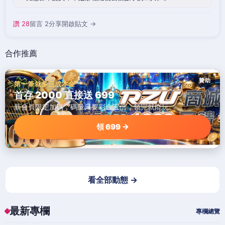
讚 28
留言 2
分享
開啟貼文 →
合作推薦
贊助
第一筆就多三成本金
首存 2000 直接送 699
新會員限定加碼，碼量只要彩金五倍，領完就能玩。
領 699 →
看全部動態 →
最新專欄
專欄總覽