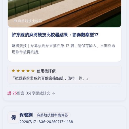
🧰 麻將競技比較器
許穿線的麻將競技比較器結果：節奏觀察型17
麻將競技｜結算規則結果落在第 17 層，請保存輸入、日期與適
用條件後再判讀。
★★★★☆
使用後評價
把我賽前常犯的盲點直接點破，值得一算。
讚 25
留言 3
分享
開啟貼文 →
保發劉
麻將競技機率換算器
保
2026/7/17 · S36-20260717-1138