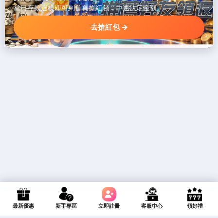
當日存款達標即可到首頁搶紅包，手速決定金額。
去搶紅包 →
報
帖
算
欄
人
最新優惠
新手專區
立即註冊
客服中心
領好禮
首頁
探索
工具
專欄
人物