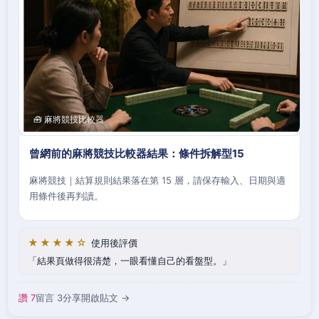
🧰 麻將競技比較器
曾網前的麻將競技比較器結果：條件拆解型15
麻將競技｜結算規則結果落在第 15 層，請保存輸入、日期與適
用條件後再判讀。
★★★★☆
使用後評價
結果頁做得很清楚，一眼看懂自己的看盤型。
讚 7
留言 3
分享
開啟貼文 →