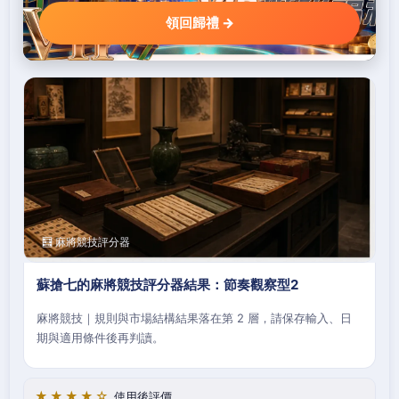
領回歸禮 →
🧮 麻將競技評分器
蘇搶七的麻將競技評分器結果：節奏觀察型2
麻將競技｜規則與市場結構結果落在第 2 層，請保存輸入、日
期與適用條件後再判讀。
★★★★☆
使用後評價