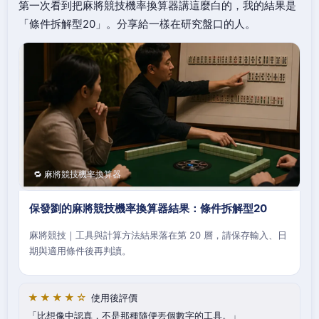
第一次看到把麻將競技機率換算器講這麼白的，我的結果是
「條件拆解型20」。分享給一樣在研究盤口的人。
🔁 麻將競技機率換算器
保發劉的麻將競技機率換算器結果：條件拆解型20
麻將競技｜工具與計算方法結果落在第 20 層，請保存輸入、日
期與適用條件後再判讀。
★★★★☆
使用後評價
比想像中認真，不是那種隨便丟個數字的工具。