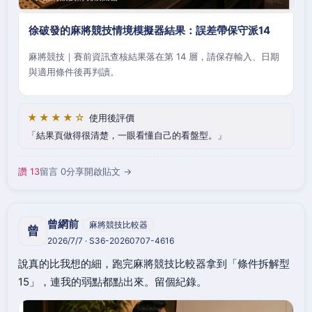
徐破發的麻將競技情境模擬器結果：誤差帶保守派14
麻將競技｜賽前資訊查核結果落在第 14 層，請保存輸入、日期
與適用條件後再判讀。
★★★★☆
使用後評價
結果頁做得很清楚，一眼看懂自己的看盤型。
讚 13
留言 0
分享
開啟貼文 →
曾網前
麻將競技比較器
曾
2026/7/7 · S36-20260707-4616
說真的比我想的細，跑完麻將競技比較器拿到「條件拆解型
15」，連我的弱點都點出來。留個紀錄。