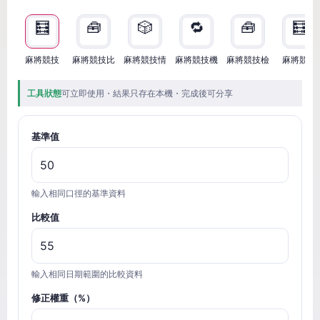
🧮
🧰
🎲
🔁
🧰
🧮
麻將競技
麻將競技比
麻將競技情
麻將競技機
麻將競技檢
麻將競技
工具狀態
可立即使用・結果只存在本機・完成後可分享
基準值
輸入相同口徑的基準資料
比較值
輸入相同日期範圍的比較資料
修正權重（%）