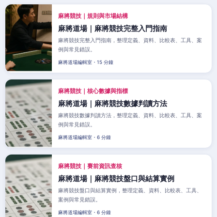
麻將競技｜規則與市場結構
麻將道場｜麻將競技完整入門指南
麻將競技完整入門指南，整理定義、資料、比較表、工具、案
例與常見錯誤。
麻將道場編輯室・15 分鐘
麻將競技｜核心數據與指標
麻將道場｜麻將競技數據判讀方法
麻將競技數據判讀方法，整理定義、資料、比較表、工具、案
例與常見錯誤。
麻將道場編輯室・6 分鐘
麻將競技｜賽前資訊查核
麻將道場｜麻將競技盤口與結算實例
麻將競技盤口與結算實例，整理定義、資料、比較表、工具、
案例與常見錯誤。
麻將道場編輯室・6 分鐘