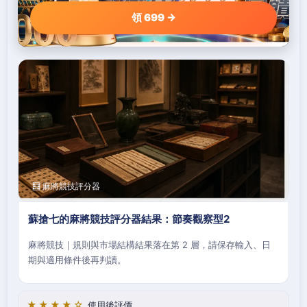
領 699 →
🧮 麻將競技評分器
蘇搶七的麻將競技評分器結果：節奏觀察型2
麻將競技｜規則與市場結構結果落在第 2 層，請保存輸入、日
期與適用條件後再判讀。
★★★★☆
使用後評價