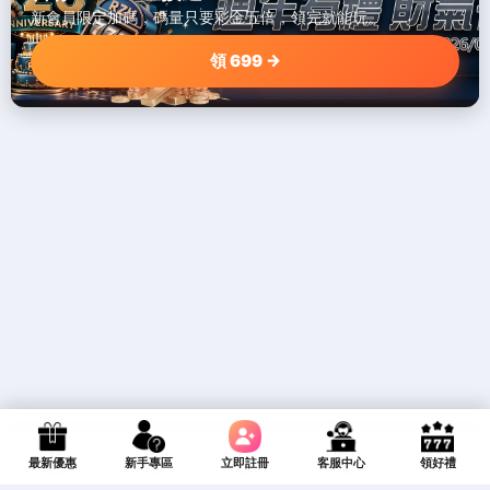
新會員限定加碼，碼量只要彩金五倍，領完就能玩。
領 699 →
報
帖
算
欄
人
最新優惠
新手專區
立即註冊
客服中心
領好禮
首頁
探索
工具
專欄
人物