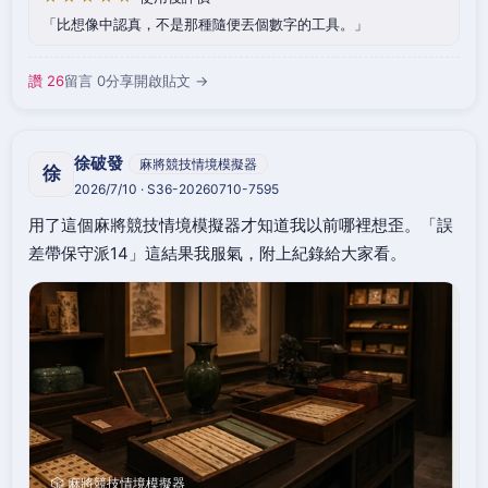
比想像中認真，不是那種隨便丟個數字的工具。
讚 26
留言 0
分享
開啟貼文 →
徐破發
麻將競技情境模擬器
徐
2026/7/10 · S36-20260710-7595
用了這個麻將競技情境模擬器才知道我以前哪裡想歪。「誤
差帶保守派14」這結果我服氣，附上紀錄給大家看。
🎲 麻將競技情境模擬器