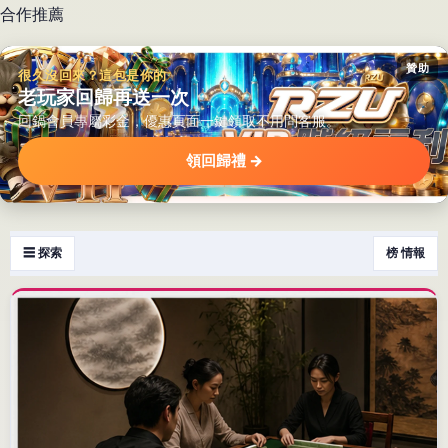
合作推薦
贊助
很久沒回來？這包是你的
老玩家回歸再送一次
回鍋會員專屬彩金，優惠頁面一鍵領取不用問客服。
領回歸禮 →
☰ 探索
榜 情報