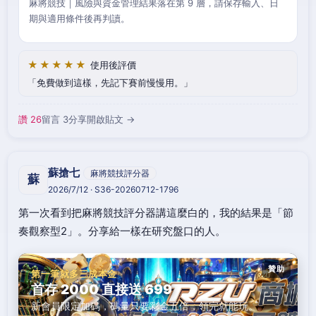
麻將競技｜風險與資金管理結果落在第 9 層，請保存輸入、日
期與適用條件後再判讀。
★★★★★
使用後評價
免費做到這樣，先記下賽前慢慢用。
讚 26
留言 3
分享
開啟貼文 →
蘇搶七
麻將競技評分器
蘇
2026/7/12 · S36-20260712-1796
第一次看到把麻將競技評分器講這麼白的，我的結果是「節
奏觀察型2」。分享給一樣在研究盤口的人。
贊助
第一筆就多三成本金
首存 2000 直接送 699
新會員限定加碼，碼量只要彩金五倍，領完就能玩。