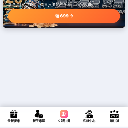
新會員限定加碼，碼量只要彩金五倍，領完就能玩。
領 699 →
報
帖
算
欄
人
最新優惠
新手專區
立即註冊
客服中心
領好禮
首頁
探索
工具
專欄
人物