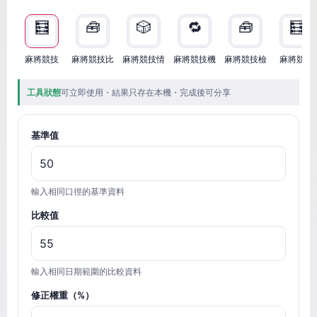
🧮
🧰
🎲
🔁
🧰
🧮
麻將競技
麻將競技比
麻將競技情
麻將競技機
麻將競技檢
麻將競技
工具狀態
可立即使用・結果只存在本機・完成後可分享
基準值
輸入相同口徑的基準資料
比較值
輸入相同日期範圍的比較資料
修正權重（%）