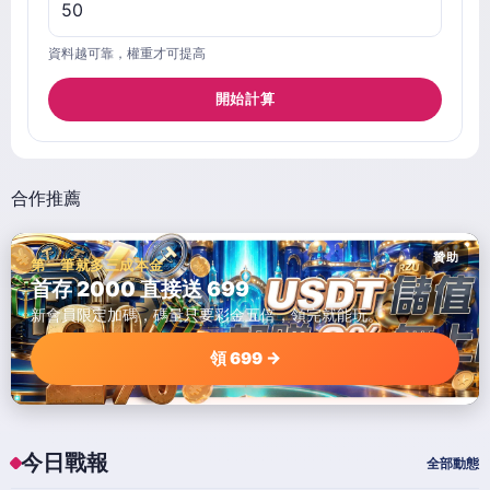
資料越可靠，權重才可提高
開始計算
合作推薦
贊助
第一筆就多三成本金
首存 2000 直接送 699
新會員限定加碼，碼量只要彩金五倍，領完就能玩。
領 699 →
今日戰報
全部動態