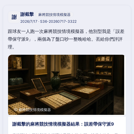
謝截擊
麻將競技情境模擬器
謝
2026/7/17 · S36-20260717-3322
跟球友一人跑一次麻將競技情境模擬器，他別型我是「誤差
帶保守派9」，兩個為了盤口吵一整晚哈哈。丟給你們評評
理。
🎲 麻將競技情境模擬器
謝截擊的麻將競技情境模擬器結果：誤差帶保守派9