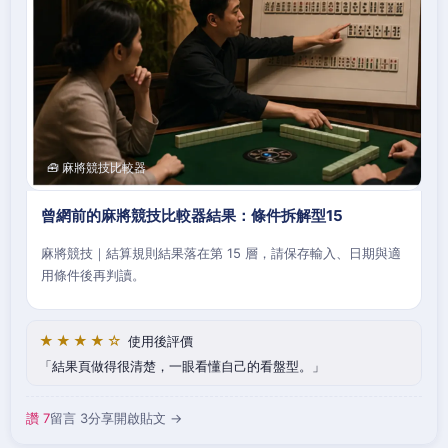
🧰 麻將競技比較器
曾網前的麻將競技比較器結果：條件拆解型15
麻將競技｜結算規則結果落在第 15 層，請保存輸入、日期與適
用條件後再判讀。
★★★★☆
使用後評價
結果頁做得很清楚，一眼看懂自己的看盤型。
讚 7
留言 3
分享
開啟貼文 →