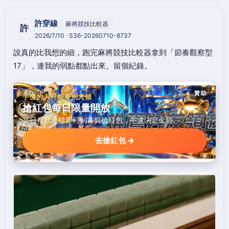
許穿線
麻將競技比較器
許
2026/7/10 · S36-20260710-8737
說真的比我想的細，跑完麻將競技比較器拿到「節奏觀察型
17」，連我的弱點都點出來。留個紀錄。
贊助
手慢的人只能看別人領
搶紅包每日限量開放
當日存款達標即可到首頁搶紅包，手速決定金額。
去搶紅包 →