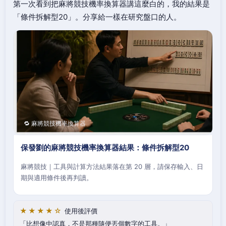
第一次看到把麻將競技機率換算器講這麼白的，我的結果是
「條件拆解型20」。分享給一樣在研究盤口的人。
🔁 麻將競技機率換算器
保發劉的麻將競技機率換算器結果：條件拆解型20
麻將競技｜工具與計算方法結果落在第 20 層，請保存輸入、日
期與適用條件後再判讀。
★★★★☆
使用後評價
比想像中認真，不是那種隨便丟個數字的工具。