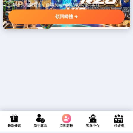
回鍋會員專屬彩金，優惠頁面一鍵領取不用問客服。
領回歸禮 →
報
帖
算
欄
人
最新優惠
新手專區
立即註冊
客服中心
領好禮
首頁
探索
工具
專欄
人物