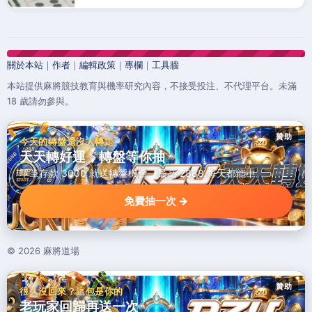
關於本站
｜
作者
｜
編輯政策
｜
專欄
｜
工具牆
本站提供麻將競技教育與機率研究內容，不接受投注、不代理平台。未滿
18 歲請勿參與。
贊助
今天的轉盤還沒人轉走
天天轉好運，轉盤等你抽
單筆存款 3000 就送轉盤機會，最高 2888 每天都能中。
免費抽一次 →
© 2026 麻將道場
贊助
很久沒回來？這包是你的
老玩家回歸再送一次