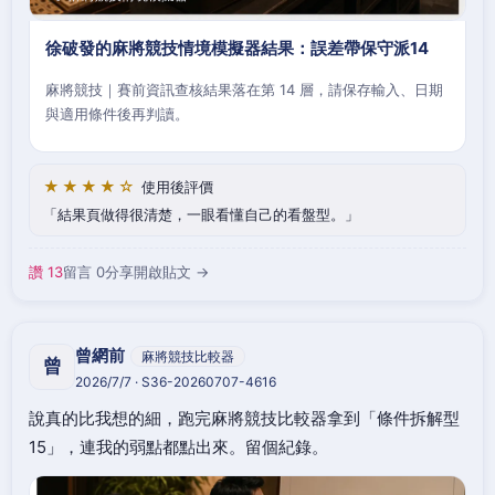
徐破發的麻將競技情境模擬器結果：誤差帶保守派14
麻將競技｜賽前資訊查核結果落在第 14 層，請保存輸入、日期
與適用條件後再判讀。
★★★★☆
使用後評價
結果頁做得很清楚，一眼看懂自己的看盤型。
讚 13
留言 0
分享
開啟貼文 →
曾網前
麻將競技比較器
曾
2026/7/7 · S36-20260707-4616
說真的比我想的細，跑完麻將競技比較器拿到「條件拆解型
15」，連我的弱點都點出來。留個紀錄。