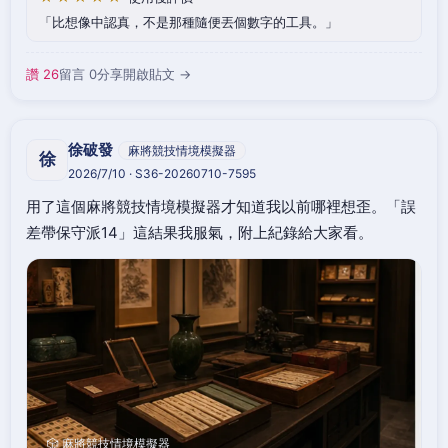
比想像中認真，不是那種隨便丟個數字的工具。
讚 26
留言 0
分享
開啟貼文 →
徐破發
麻將競技情境模擬器
徐
2026/7/10 · S36-20260710-7595
用了這個麻將競技情境模擬器才知道我以前哪裡想歪。「誤
差帶保守派14」這結果我服氣，附上紀錄給大家看。
🎲 麻將競技情境模擬器