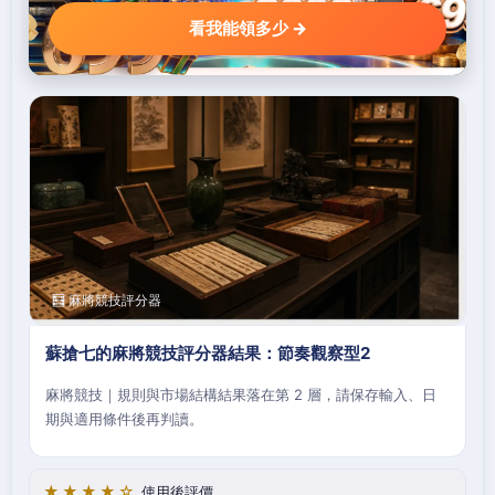
看我能領多少 →
🧮 麻將競技評分器
蘇搶七的麻將競技評分器結果：節奏觀察型2
麻將競技｜規則與市場結構結果落在第 2 層，請保存輸入、日
期與適用條件後再判讀。
★★★★☆
使用後評價