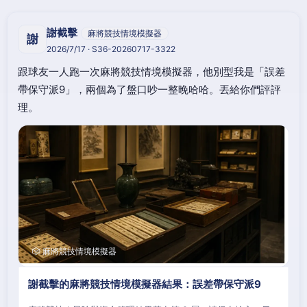
謝截擊
麻將競技情境模擬器
謝
2026/7/17 · S36-20260717-3322
跟球友一人跑一次麻將競技情境模擬器，他別型我是「誤差
帶保守派9」，兩個為了盤口吵一整晚哈哈。丟給你們評評
理。
🎲 麻將競技情境模擬器
謝截擊的麻將競技情境模擬器結果：誤差帶保守派9