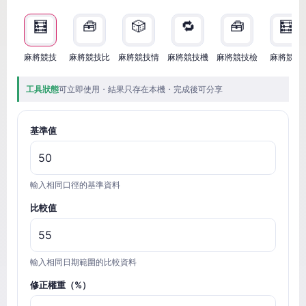
🧮
🧰
🎲
🔁
🧰
🧮
麻將競技
麻將競技比
麻將競技情
麻將競技機
麻將競技檢
麻將競技
工具狀態
可立即使用・結果只存在本機・完成後可分享
基準值
輸入相同口徑的基準資料
比較值
輸入相同日期範圍的比較資料
修正權重（%）