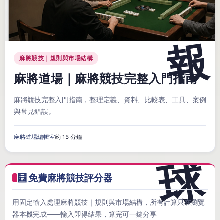
麻將競技｜規則與市場結構
麻將道場｜麻將競技完整入門指南
麻將競技完整入門指南，整理定義、資料、比較表、工具、案例
與常見錯誤。
麻將道場編輯室
約 15 分鐘
🧮 免費麻將競技評分器
用固定輸入處理麻將競技｜規則與市場結構，所有計算只在瀏覽
器本機完成——輸入即得結果，算完可一鍵分享