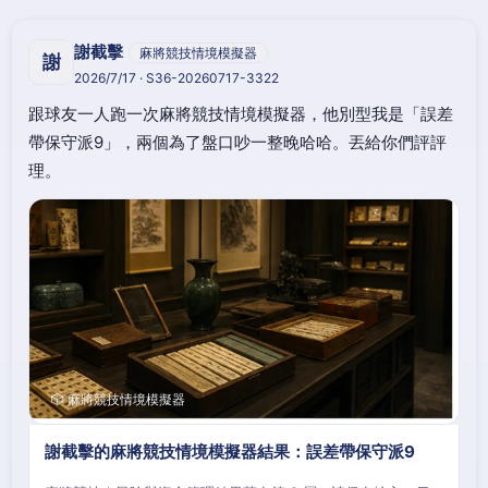
謝截擊
麻將競技情境模擬器
謝
2026/7/17 · S36-20260717-3322
跟球友一人跑一次麻將競技情境模擬器，他別型我是「誤差
帶保守派9」，兩個為了盤口吵一整晚哈哈。丟給你們評評
理。
🎲 麻將競技情境模擬器
謝截擊的麻將競技情境模擬器結果：誤差帶保守派9