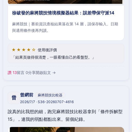
徐破發的麻將競技情境模擬器結果：誤差帶保守派14
麻將競技｜賽前資訊查核結果落在第 14 層，請保存輸入、日期
與適用條件後再判讀。
★★★★☆
使用後評價
結果頁做得很清楚，一眼看懂自己的看盤型。
讚 13
留言 0
分享
開啟貼文 →
曾網前
麻將競技比較器
曾
2026/7/7 · S36-20260707-4616
說真的比我想的細，跑完麻將競技比較器拿到「條件拆解型
15」，連我的弱點都點出來。留個紀錄。