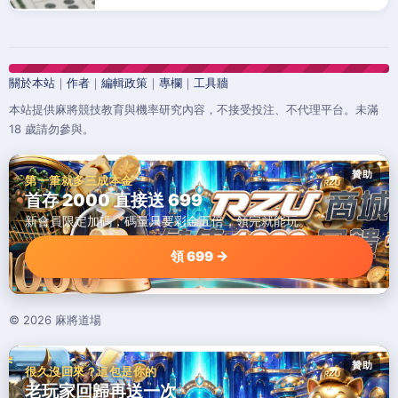
關於本站
｜
作者
｜
編輯政策
｜
專欄
｜
工具牆
本站提供麻將競技教育與機率研究內容，不接受投注、不代理平台。未滿
18 歲請勿參與。
贊助
第一筆就多三成本金
首存 2000 直接送 699
新會員限定加碼，碼量只要彩金五倍，領完就能玩。
領 699 →
© 2026 麻將道場
贊助
很久沒回來？這包是你的
老玩家回歸再送一次