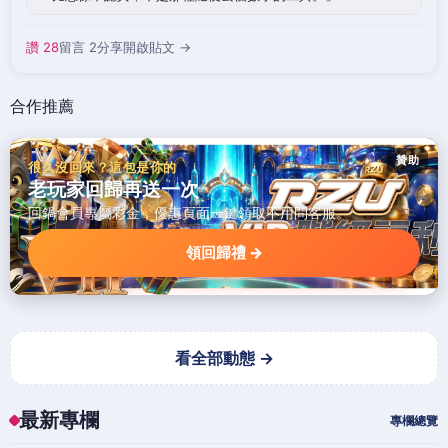
讚 28
留言 2
分享
開啟貼文 →
合作推薦
贊助
很久沒回來？這包是你的
老玩家回歸再送一次
回鍋會員專屬彩金，優惠頁面一鍵領取不用問客服。
領回歸禮 →
看全部動態 →
最新專欄
專欄總覽