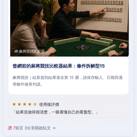
🧰 麻將競技比較器
曾網前的麻將競技比較器結果：條件拆解型15
麻將競技｜結算規則結果落在第 15 層，請保存輸入、日期與適
用條件後再判讀。
★★★★☆
使用後評價
結果頁做得很清楚，一眼看懂自己的看盤型。
讚 7
留言 3
分享
開啟貼文 →