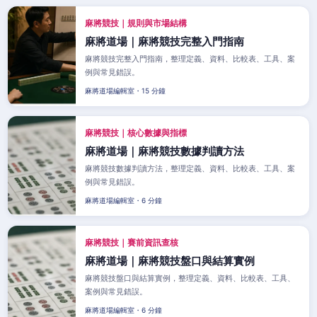
麻將競技｜規則與市場結構
麻將道場｜麻將競技完整入門指南
麻將競技完整入門指南，整理定義、資料、比較表、工具、案
例與常見錯誤。
麻將道場編輯室・15 分鐘
麻將競技｜核心數據與指標
麻將道場｜麻將競技數據判讀方法
麻將競技數據判讀方法，整理定義、資料、比較表、工具、案
例與常見錯誤。
麻將道場編輯室・6 分鐘
麻將競技｜賽前資訊查核
麻將道場｜麻將競技盤口與結算實例
麻將競技盤口與結算實例，整理定義、資料、比較表、工具、
案例與常見錯誤。
麻將道場編輯室・6 分鐘