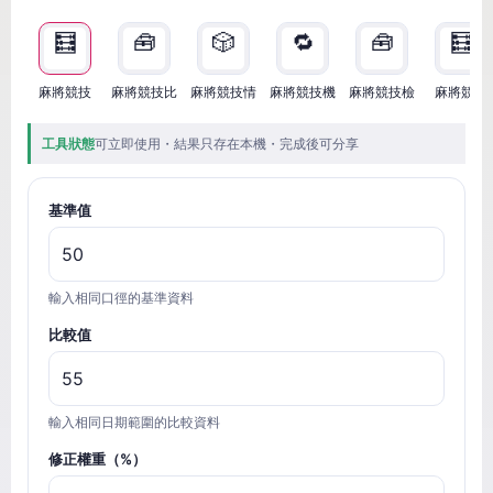
🧮
🧰
🎲
🔁
🧰
🧮
麻將競技
麻將競技比
麻將競技情
麻將競技機
麻將競技檢
麻將競技
工具狀態
可立即使用・結果只存在本機・完成後可分享
基準值
輸入相同口徑的基準資料
比較值
輸入相同日期範圍的比較資料
修正權重（%）