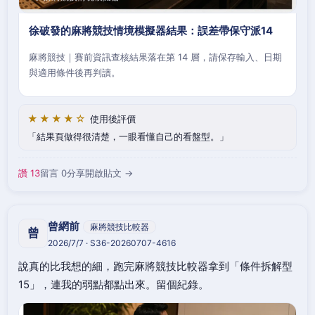
徐破發的麻將競技情境模擬器結果：誤差帶保守派14
麻將競技｜賽前資訊查核結果落在第 14 層，請保存輸入、日期
與適用條件後再判讀。
★★★★☆
使用後評價
結果頁做得很清楚，一眼看懂自己的看盤型。
讚 13
留言 0
分享
開啟貼文 →
曾網前
麻將競技比較器
曾
2026/7/7 · S36-20260707-4616
說真的比我想的細，跑完麻將競技比較器拿到「條件拆解型
15」，連我的弱點都點出來。留個紀錄。