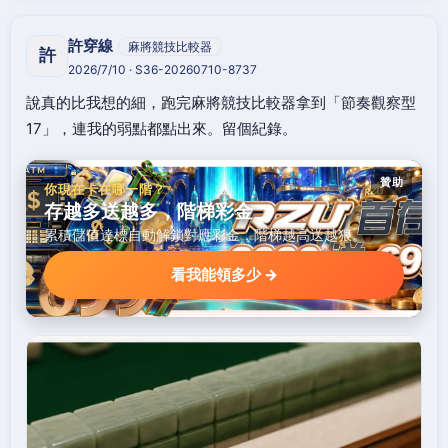
許穿線
麻將競技比較器
許
2026/7/10 · S36-20260710-8737
說真的比我想的細，跑完麻將競技比較器拿到「節奏觀察型
17」，連我的弱點都點出來。留個紀錄。
贊助
你現在卡在哪一階？
存越多送越多，階梯彩金
累積儲值達標自動解鎖對應彩金，階梯越高送越狠。
看我能領多少 →