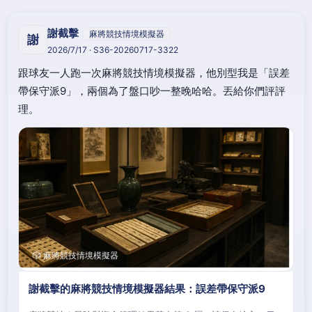
謝截擊
麻將競技情境模擬器
謝
2026/7/17 · S36-20260717-3322
跟球友一人跑一次麻將競技情境模擬器，他別型我是「誤差
帶保守派9」，兩個為了盤口吵一整晚哈哈。丟給你們評評
理。
🎲 麻將競技情境模擬器
謝截擊的麻將競技情境模擬器結果：誤差帶保守派9