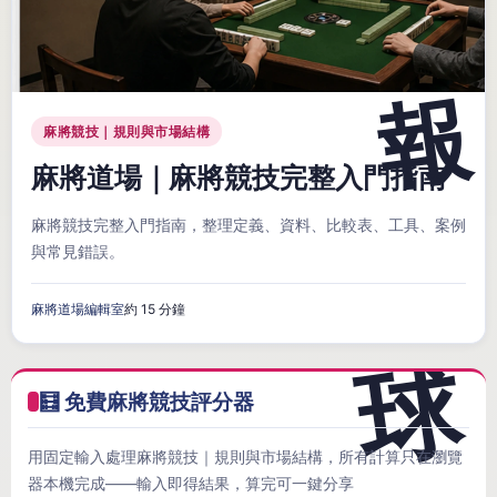
麻將競技｜規則與市場結構
麻將道場｜麻將競技完整入門指南
麻將競技完整入門指南，整理定義、資料、比較表、工具、案例
與常見錯誤。
麻將道場編輯室
約 15 分鐘
🧮 免費麻將競技評分器
用固定輸入處理麻將競技｜規則與市場結構，所有計算只在瀏覽
器本機完成——輸入即得結果，算完可一鍵分享