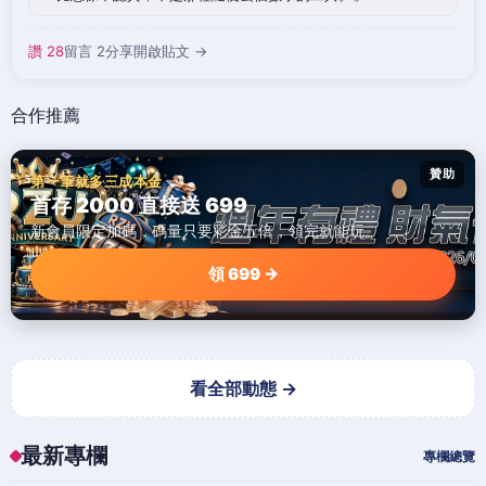
讚 28
留言 2
分享
開啟貼文 →
合作推薦
贊助
第一筆就多三成本金
首存 2000 直接送 699
新會員限定加碼，碼量只要彩金五倍，領完就能玩。
領 699 →
看全部動態 →
最新專欄
專欄總覽