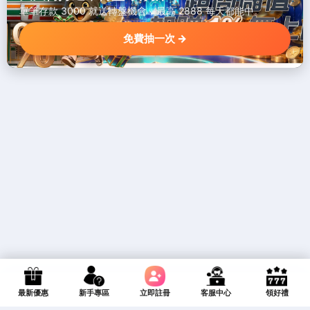
單筆存款 3000 就送轉盤機會，最高 2888 每天都能中。
免費抽一次 →
報
帖
算
欄
人
最新優惠
新手專區
立即註冊
客服中心
領好禮
首頁
探索
工具
專欄
人物