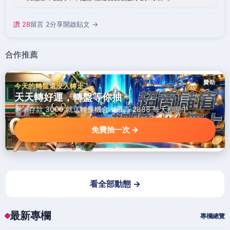
讚 28
留言 2
分享
開啟貼文 →
合作推薦
贊助
今天的轉盤還沒人轉走
天天轉好運，轉盤等你抽
單筆存款 3000 就送轉盤機會，最高 2888 每天都能中。
免費抽一次 →
看全部動態 →
最新專欄
專欄總覽