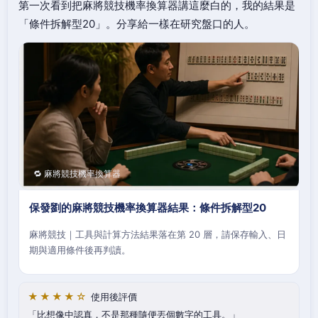
第一次看到把麻將競技機率換算器講這麼白的，我的結果是
「條件拆解型20」。分享給一樣在研究盤口的人。
🔁 麻將競技機率換算器
保發劉的麻將競技機率換算器結果：條件拆解型20
麻將競技｜工具與計算方法結果落在第 20 層，請保存輸入、日
期與適用條件後再判讀。
★★★★☆
使用後評價
比想像中認真，不是那種隨便丟個數字的工具。