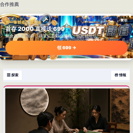
合作推薦
贊助
第一筆就多三成本金
首存 2000 直接送 699
新會員限定加碼，碼量只要彩金五倍，領完就能玩。
領 699 →
☰ 探索
榜 情報