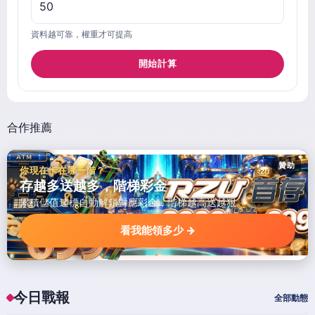
資料越可靠，權重才可提高
開始計算
合作推薦
贊助
你現在卡在哪一階？
存越多送越多，階梯彩金
累積儲值達標自動解鎖對應彩金，階梯越高送越狠。
看我能領多少 →
今日戰報
全部動態