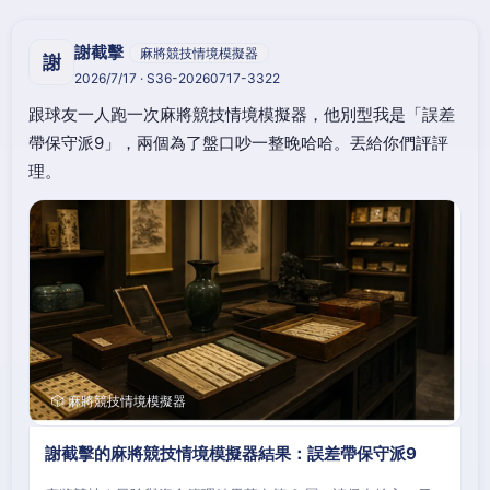
謝截擊
麻將競技情境模擬器
謝
2026/7/17 · S36-20260717-3322
跟球友一人跑一次麻將競技情境模擬器，他別型我是「誤差
帶保守派9」，兩個為了盤口吵一整晚哈哈。丟給你們評評
理。
🎲 麻將競技情境模擬器
謝截擊的麻將競技情境模擬器結果：誤差帶保守派9