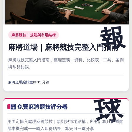
麻將競技｜規則與市場結構
麻將道場｜麻將競技完整入門指南
麻將競技完整入門指南，整理定義、資料、比較表、工具、案例
與常見錯誤。
麻將道場編輯室
約 15 分鐘
🧮 免費麻將競技評分器
用固定輸入處理麻將競技｜規則與市場結構，所有計算只在瀏覽
器本機完成——輸入即得結果，算完可一鍵分享