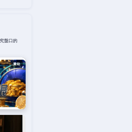
究盤口的
贊助