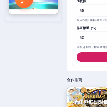
比較值
→
輸入相同日期範圍的比
修正權重（%）
資料越可靠，權重才可
合作推薦
手慢的人只能看別人領
搶紅包每日限