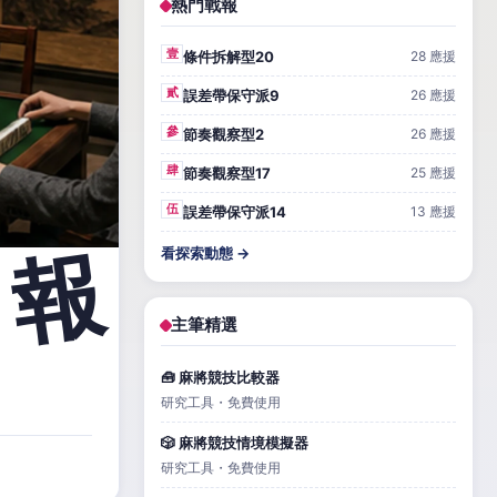
熱門戰報
壹
條件拆解型20
28 應援
貳
誤差帶保守派9
26 應援
參
節奏觀察型2
26 應援
肆
節奏觀察型17
25 應援
伍
誤差帶保守派14
13 應援
看探索動態 →
主筆精選
🧰 麻將競技比較器
研究工具・免費使用
🎲 麻將競技情境模擬器
研究工具・免費使用