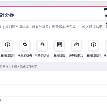
技評分器
技｜規則與市場結構，所有計算只在瀏覽器本機完成——輸入即得結果，
🎲
🔁
🧰
🧮
🧰
🎲
麻將競技情
麻將競技機
麻將競技檢
麻將競技
麻將競技比
麻將競技情
麻
果只存在本機・完成後可分享
料