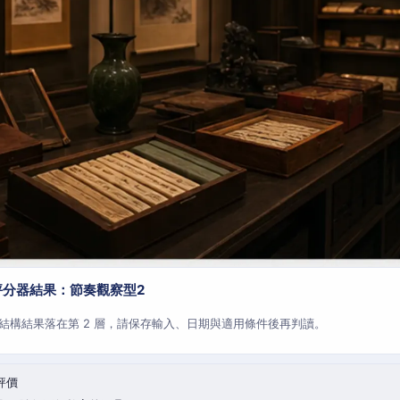
評分器結果：節奏觀察型2
結構結果落在第 2 層，請保存輸入、日期與適用條件後再判讀。
評價