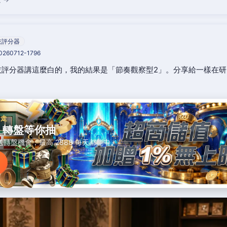
技評分器
20260712-1796
技評分器講這麼白的，我的結果是「節奏觀察型2」。分享給一樣在研
轉走
，轉盤等你抽
就送轉盤機會，最高 2888 每天都能中。