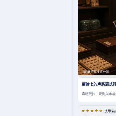
🧮 麻將競技評分器
蘇搶七的麻將競技
麻將競技｜規則與市場
★★★★☆
使用後