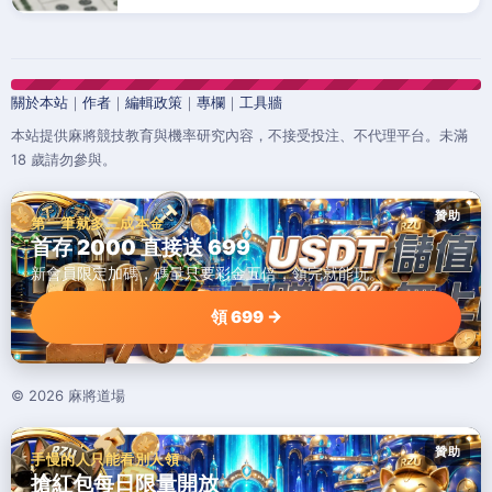
關於本站
｜
作者
｜
編輯政策
｜
專欄
｜
工具牆
本站提供麻將競技教育與機率研究內容，不接受投注、不代理平台。未滿
18 歲請勿參與。
贊助
第一筆就多三成本金
首存 2000 直接送 699
新會員限定加碼，碼量只要彩金五倍，領完就能玩。
領 699 →
© 2026 麻將道場
贊助
手慢的人只能看別人領
搶紅包每日限量開放