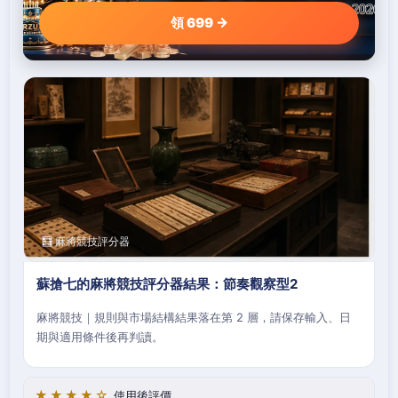
領 699 →
🧮 麻將競技評分器
蘇搶七的麻將競技評分器結果：節奏觀察型2
麻將競技｜規則與市場結構結果落在第 2 層，請保存輸入、日
期與適用條件後再判讀。
★★★★☆
使用後評價