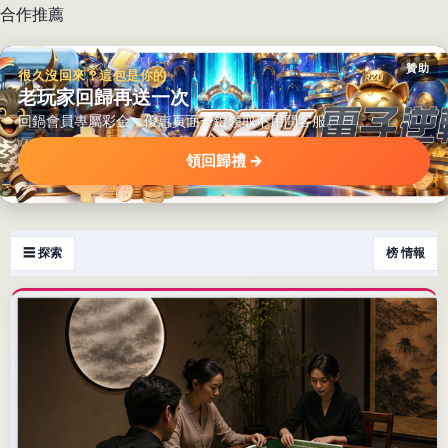
合作推薦
贊助
很久沒回來？這包是你的
老玩家回歸再送一次
回鍋會員專屬彩金，優惠頁面一鍵領取不用問客服。
領回歸禮 →
☰ 探索
榜 情報