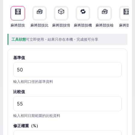
🧮
🧰
🎲
🔁
🧰
🧮
麻將競技
麻將競技比
麻將競技情
麻將競技機
麻將競技檢
麻將競技
工具狀態
可立即使用・結果只存在本機・完成後可分享
基準值
輸入相同口徑的基準資料
比較值
輸入相同日期範圍的比較資料
修正權重（%）