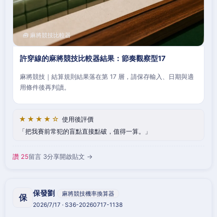
🧰 麻將競技比較器
許穿線的麻將競技比較器結果：節奏觀察型17
麻將競技｜結算規則結果落在第 17 層，請保存輸入、日期與適
用條件後再判讀。
★★★★☆
使用後評價
把我賽前常犯的盲點直接點破，值得一算。
讚 25
留言 3
分享
開啟貼文 →
保發劉
麻將競技機率換算器
保
2026/7/17 · S36-20260717-1138