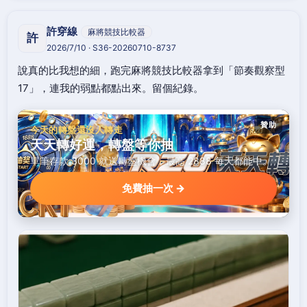
許穿線
麻將競技比較器
許
2026/7/10 · S36-20260710-8737
說真的比我想的細，跑完麻將競技比較器拿到「節奏觀察型
17」，連我的弱點都點出來。留個紀錄。
贊助
今天的轉盤還沒人轉走
天天轉好運，轉盤等你抽
單筆存款 3000 就送轉盤機會，最高 2888 每天都能中。
免費抽一次 →