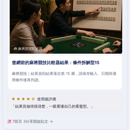
🧰 麻將競技比較器
曾網前的麻將競技比較器結果：條件拆解型15
麻將競技｜結算規則結果落在第 15 層，請保存輸入、日期與適
用條件後再判讀。
★★★★☆
使用後評價
結果頁做得很清楚，一眼看懂自己的看盤型。
讚 7
留言 3
分享
開啟貼文 →