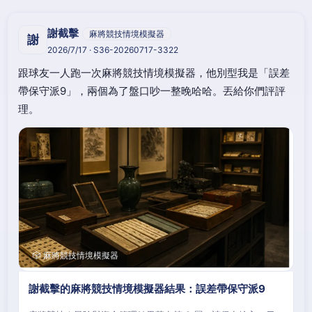
謝截擊
麻將競技情境模擬器
謝
2026/7/17 · S36-20260717-3322
跟球友一人跑一次麻將競技情境模擬器，他別型我是「誤差
帶保守派9」，兩個為了盤口吵一整晚哈哈。丟給你們評評
理。
🎲 麻將競技情境模擬器
謝截擊的麻將競技情境模擬器結果：誤差帶保守派9