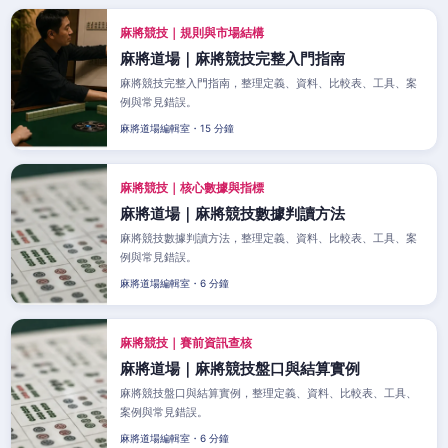
麻將競技｜規則與市場結構
麻將道場｜麻將競技完整入門指南
麻將競技完整入門指南，整理定義、資料、比較表、工具、案
例與常見錯誤。
麻將道場編輯室・15 分鐘
麻將競技｜核心數據與指標
麻將道場｜麻將競技數據判讀方法
麻將競技數據判讀方法，整理定義、資料、比較表、工具、案
例與常見錯誤。
麻將道場編輯室・6 分鐘
麻將競技｜賽前資訊查核
麻將道場｜麻將競技盤口與結算實例
麻將競技盤口與結算實例，整理定義、資料、比較表、工具、
案例與常見錯誤。
麻將道場編輯室・6 分鐘