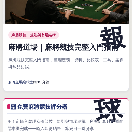
麻將競技｜規則與市場結構
麻將道場｜麻將競技完整入門指南
麻將競技完整入門指南，整理定義、資料、比較表、工具、案例
與常見錯誤。
麻將道場編輯室
約 15 分鐘
🧮 免費麻將競技評分器
用固定輸入處理麻將競技｜規則與市場結構，所有計算只在瀏覽
器本機完成——輸入即得結果，算完可一鍵分享