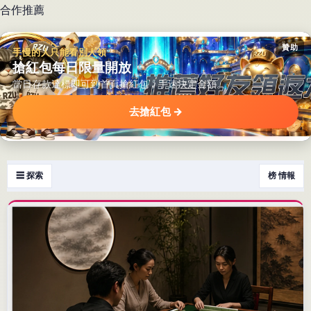
合作推薦
贊助
手慢的人只能看別人領
搶紅包每日限量開放
當日存款達標即可到首頁搶紅包，手速決定金額。
去搶紅包 →
☰ 探索
榜 情報