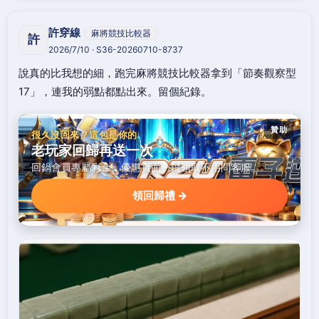
許穿線
麻將競技比較器
許
2026/7/10 · S36-20260710-8737
說真的比我想的細，跑完麻將競技比較器拿到「節奏觀察型
17」，連我的弱點都點出來。留個紀錄。
贊助
很久沒回來？這包是你的
老玩家回歸再送一次
回鍋會員專屬彩金，優惠頁面一鍵領取不用問客服。
領回歸禮 →