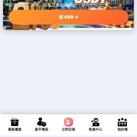
新會員限定加碼，碼量只要彩金五倍，領完就能玩。
領 699 →
報
帖
算
欄
人
最新優惠
新手專區
立即註冊
客服中心
領好禮
首頁
探索
工具
專欄
人物