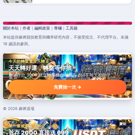
關於本站
｜
作者
｜
編輯政策
｜
專欄
｜
工具牆
本站提供麻將競技教育與機率研究內容，不接受投注、不代理平台。未滿
18 歲請勿參與。
贊助
今天的轉盤還沒人轉走
天天轉好運，轉盤等你抽
單筆存款 3000 就送轉盤機會，最高 2888 每天都能中。
免費抽一次 →
© 2026 麻將道場
贊助
第一筆就多三成本金
首存 2000 直接送 699