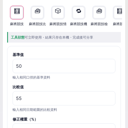
🧮
🧰
🎲
🔁
🧰
🧮
麻將競技
麻將競技比
麻將競技情
麻將競技機
麻將競技檢
麻將競技
工具狀態
可立即使用・結果只存在本機・完成後可分享
基準值
輸入相同口徑的基準資料
比較值
輸入相同日期範圍的比較資料
修正權重（%）