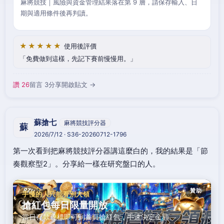
麻將競技｜風險與資金管理結果落在第 9 層，請保存輸入、日
期與適用條件後再判讀。
★★★★★
使用後評價
免費做到這樣，先記下賽前慢慢用。
讚 26
留言 3
分享
開啟貼文 →
蘇搶七
麻將競技評分器
蘇
2026/7/12 · S36-20260712-1796
第一次看到把麻將競技評分器講這麼白的，我的結果是「節
奏觀察型2」。分享給一樣在研究盤口的人。
贊助
手慢的人只能看別人領
搶紅包每日限量開放
當日存款達標即可到首頁搶紅包，手速決定金額。