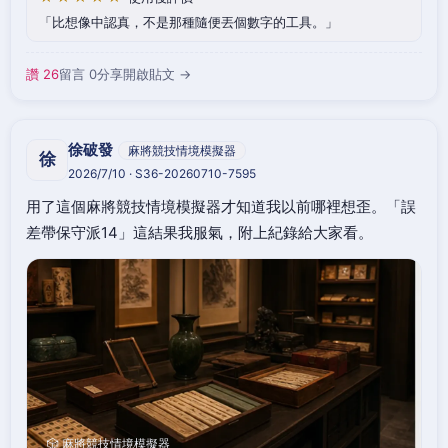
比想像中認真，不是那種隨便丟個數字的工具。
讚 26
留言 0
分享
開啟貼文 →
徐破發
麻將競技情境模擬器
徐
2026/7/10 · S36-20260710-7595
用了這個麻將競技情境模擬器才知道我以前哪裡想歪。「誤
差帶保守派14」這結果我服氣，附上紀錄給大家看。
🎲 麻將競技情境模擬器