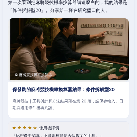
第一次看到把麻將競技機率換算器講這麼白的，我的結果是
「條件拆解型20」。分享給一樣在研究盤口的人。
🔁 麻將競技機率換算器
保發劉的麻將競技機率換算器結果：條件拆解型20
麻將競技｜工具與計算方法結果落在第 20 層，請保存輸入、日
期與適用條件後再判讀。
★★★★☆
使用後評價
比想像中認真，不是那種隨便丟個數字的工具。