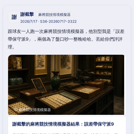
謝截擊
麻將競技情境模擬器
謝
2026/7/17 · S36-20260717-3322
跟球友一人跑一次麻將競技情境模擬器，他別型我是「誤差
帶保守派9」，兩個為了盤口吵一整晚哈哈。丟給你們評評
理。
🎲 麻將競技情境模擬器
謝截擊的麻將競技情境模擬器結果：誤差帶保守派9