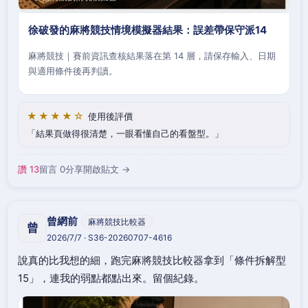
徐破發的麻將競技情境模擬器結果：誤差帶保守派14
麻將競技｜賽前資訊查核結果落在第 14 層，請保存輸入、日期
與適用條件後再判讀。
★★★★☆
使用後評價
結果頁做得很清楚，一眼看懂自己的看盤型。
讚 13
留言 0
分享
開啟貼文 →
曾網前
麻將競技比較器
曾
2026/7/7 · S36-20260707-4616
說真的比我想的細，跑完麻將競技比較器拿到「條件拆解型
15」，連我的弱點都點出來。留個紀錄。