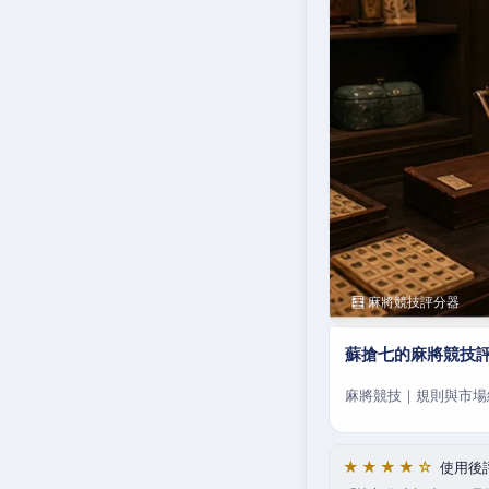
🧮 麻將競技評分器
蘇搶七的麻將競技
麻將競技｜規則與市場
★★★★☆
使用後