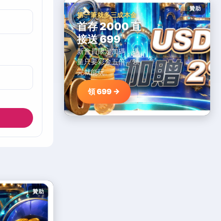
贊助
第一筆就多三成本金
首存 2000 直
接送 699
新會員限定加碼，碼
量只要彩金五倍，領
完就能玩。
領 699 →
贊助