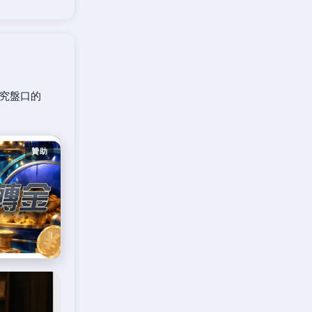
究盤口的
贊助