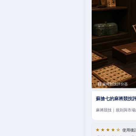
🧮 麻將競技評分器
蘇搶七的麻將競技
麻將競技｜規則與市場
★★★★☆
使用後