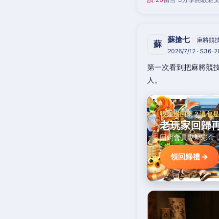
蘇搶七
麻將競
蘇
2026/7/12 · S36-
第一次看到把麻將競
人。
很久沒回來？這包
老玩家回歸
回鍋會員專屬彩金
領回歸禮 →