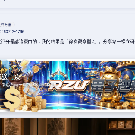
技評分器
20260712-1796
技評分器講這麼白的，我的結果是「節奏觀察型2」。分享給一樣在研
是你的
再送一次
，優惠頁面一鍵領取不用問客服。