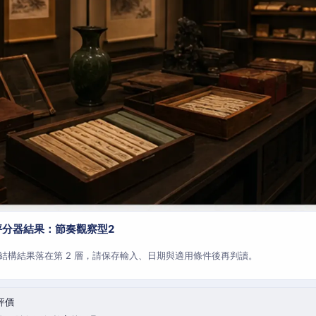
評分器結果：節奏觀察型2
結構結果落在第 2 層，請保存輸入、日期與適用條件後再判讀。
評價