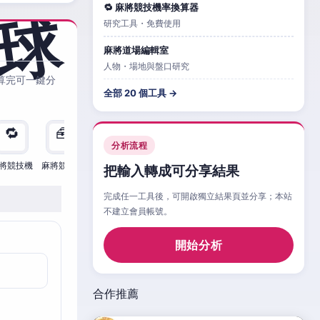
🔁 麻將競技機率換算器
研究工具・免費使用
麻將道場編輯室
人物・場地與盤口研究
算完可一鍵分
全部 20 個工具 →
🔁
🧰
🧮
🧰
🎲
🔁

分析流程
將競技機
麻將競技檢
麻將競技
麻將競技比
麻將競技情
麻將競技機
麻將
把輸入轉成可分享結果
完成任一工具後，可開啟獨立結果頁並分享；本站
不建立會員帳號。
開始分析
合作推薦