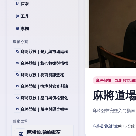
探索
帖
工具
算
專欄
欄
戰報分類
麻將競技｜規則與市場結構
📁
麻將競技｜核心數據與指標
📁
麻將競技｜賽前資訊查核
📁
麻將競技｜規則與市場
麻將競技｜情境與節奏判讀
📁
麻將道
麻將競技｜盤口與價格變化
📁
麻將競技｜勝率與隱含機率
📁
麻將競技完整入門指南
當家主筆
麻將道場編輯室
約 15 分鐘
麻將道場編輯室
麻