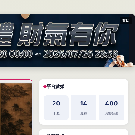
贊助
平台數據
20
14
400
工具
專欄
結果類型