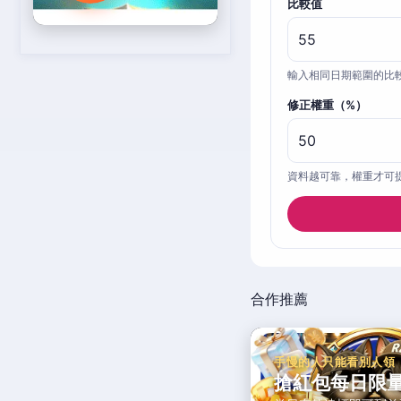
比較值
輸入相同日期範圍的比
修正權重（%）
資料越可靠，權重才可
合作推薦
手慢的人只能看別人領
搶紅包每日限