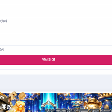
較資料
提高
開始計算
量開放