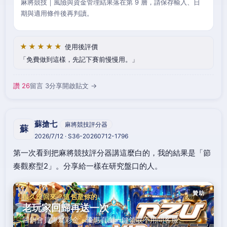
麻將競技｜風險與資金管理結果落在第 9 層，請保存輸入、日
期與適用條件後再判讀。
★★★★★
使用後評價
免費做到這樣，先記下賽前慢慢用。
讚 26
留言 3
分享
開啟貼文 →
蘇搶七
麻將競技評分器
蘇
2026/7/12 · S36-20260712-1796
第一次看到把麻將競技評分器講這麼白的，我的結果是「節
奏觀察型2」。分享給一樣在研究盤口的人。
贊助
很久沒回來？這包是你的
老玩家回歸再送一次
回鍋會員專屬彩金，優惠頁面一鍵領取不用問客服。