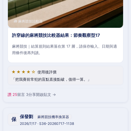
🧰 麻將競技比較器
許穿線的麻將競技比較器結果：節奏觀察型17
麻將競技｜結算規則結果落在第 17 層，請保存輸入、日期與適
用條件後再判讀。
★★★★☆
使用後評價
把我賽前常犯的盲點直接點破，值得一算。
讚 25
留言 3
分享
開啟貼文 →
保發劉
麻將競技機率換算器
保
2026/7/17 · S36-20260717-1138