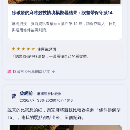
徐破發的麻將競技情境模擬器結果：誤差帶保守派14
麻將競技｜賽前資訊查核結果落在第 14 層，請保存輸入、日期
與適用條件後再判讀。
★★★★☆
使用後評價
結果頁做得很清楚，一眼看懂自己的看盤型。
讚 13
留言 0
分享
開啟貼文 →
曾網前
麻將競技比較器
曾
2026/7/7 · S36-20260707-4616
說真的比我想的細，跑完麻將競技比較器拿到「條件拆解型
15」，連我的弱點都點出來。留個紀錄。