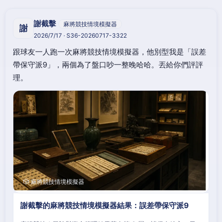
謝截擊
麻將競技情境模擬器
謝
2026/7/17 · S36-20260717-3322
跟球友一人跑一次麻將競技情境模擬器，他別型我是「誤差
帶保守派9」，兩個為了盤口吵一整晚哈哈。丟給你們評評
理。
🎲 麻將競技情境模擬器
謝截擊的麻將競技情境模擬器結果：誤差帶保守派9