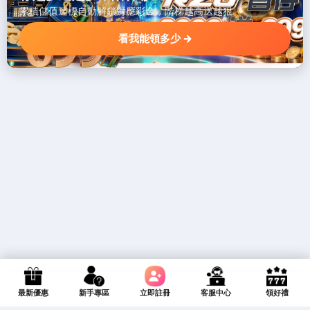
累積儲值達標自動解鎖對應彩金，階梯越高送越狠。
看我能領多少 →
報
帖
算
欄
人
最新優惠
新手專區
立即註冊
客服中心
領好禮
首頁
探索
工具
專欄
人物