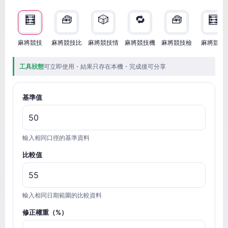
🧮
🧰
🎲
🔁
🧰
🧮
麻將競技
麻將競技比
麻將競技情
麻將競技機
麻將競技檢
麻將競技
工具狀態
可立即使用・結果只存在本機・完成後可分享
基準值
輸入相同口徑的基準資料
比較值
輸入相同日期範圍的比較資料
修正權重（%）