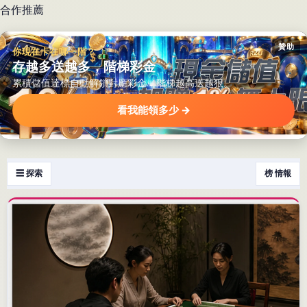
合作推薦
贊助
你現在卡在哪一階？
存越多送越多，階梯彩金
累積儲值達標自動解鎖對應彩金，階梯越高送越狠。
看我能領多少 →
☰ 探索
榜 情報