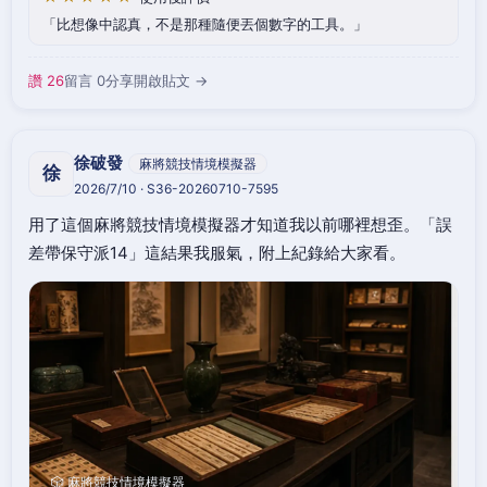
比想像中認真，不是那種隨便丟個數字的工具。
讚 26
留言 0
分享
開啟貼文 →
徐破發
麻將競技情境模擬器
徐
2026/7/10 · S36-20260710-7595
用了這個麻將競技情境模擬器才知道我以前哪裡想歪。「誤
差帶保守派14」這結果我服氣，附上紀錄給大家看。
🎲 麻將競技情境模擬器